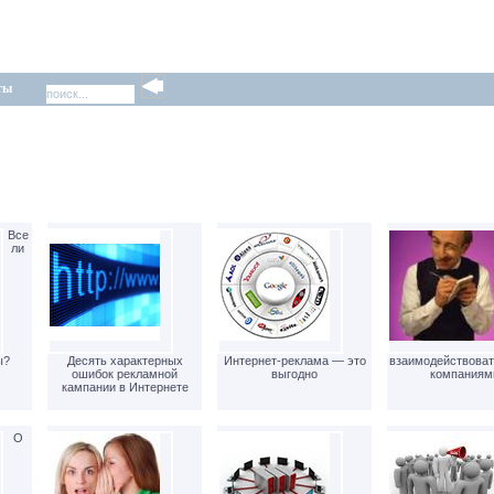
ты
Все
ли
ы?
Десять характерных
Интернет-реклама — это
взаимодействоват
ошибок рекламной
выгодно
компаниям
кампании в Интернете
О