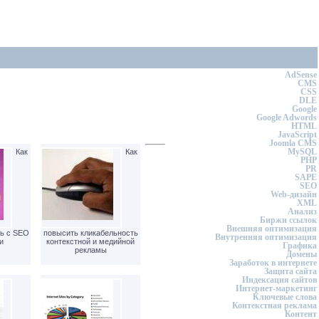
AdSense
CMS
CSS
DLE
Google
Google Adwords
HTML
JavaScript
Joomla CMS
MySQL
Как
Как
PHP
PR
SAPE
SEO
Web-дизайн
XML
Анализ
Биржи ссылок
Внешняя оптимизация
ь с SEO
повысить кликабельность
Внутренняя оптимизация
и
контекстной и медийной
Графика
рекламы
Домены
Заработок в интернете
Защита сайта
Индексация сайтов
Интернет-маркетинг
Ключевые слова
Контекстная реклама
Контент