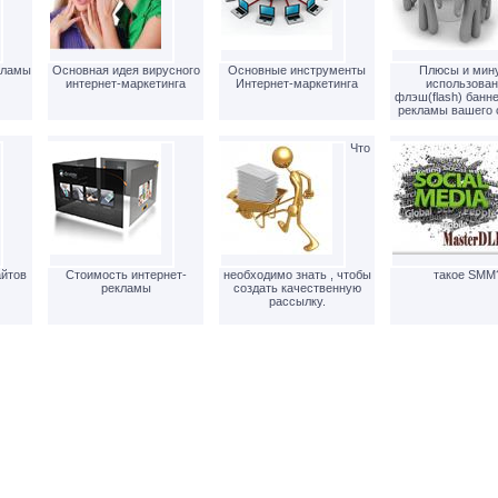
кламы
Основная идея вирусного
Основные инструменты
Плюсы и мин
интернет-маркетинга
Интернет-маркетинга
использован
флэш(flash) банн
рекламы вашего с
Что
айтов
Стоимость интернет-
необходимо знать , чтобы
такое SMM
рекламы
создать качественную
рассылку.