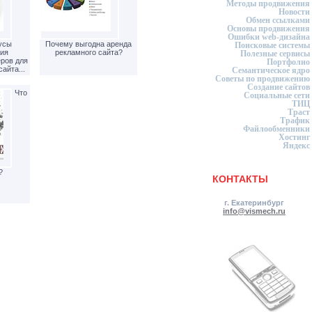
Методы продвижения
Новости
Обмен ссылками
Основы продвижения
Ошибки web-дизайна
усы
Почему выгодна аренда
Поисковые системы
ия
рекламного сайта?
Полезные сервисы
еров для
Портфолио
айта...
Семантическое ядро
Советы по продвижению
Создание сайтов
Что
Социальные сети
ТИЦ
Траст
Трафик
Файлообменники
Хостинг
Яндекс
?
КОНТАКТЫ
г. Екатеринбург
info@vismech.ru