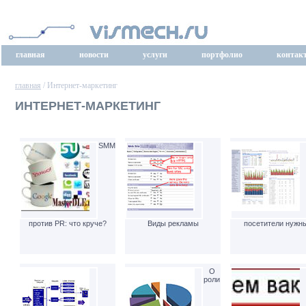
главная
новости
услуги
портфолио
контак
главная
/ Интернет-маркетинг
ИНТЕРНЕТ-МАРКЕТИНГ
SMM
против PR: что круче?
Виды рекламы
посетители нужн
О
роли