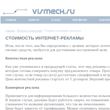
главная
новости
услуги
портфолио
контак
главная
/
Интернет-маркетинг
/ Стоимость интернет-рекламы
СТОИМОСТЬ ИНТЕРНЕТ-РЕКЛАМЫ
Итак, после того, как Вы определились с целями, которых хоти
сколько средств, требуется для достижения поставленной цели.
Контекстная реклама
Как уже упоминалось в предыдущей статье, этот вид рекламы сл
которые готовы совершить покупку предлагаемого товара. Прощ
том случае, если товар (услуга) достаточно специфичный и встр
Цена контекстной рекламы стартует от 5 долларов. Верхний п
Баннерная реклама
Применяется для информирования большого количества пользова
В первом случае, реклама будет работать скорее, на повышени
узнаваемости названия организации, что так же немаловажно.
Цена будет зависеть от тарификации. Можно оплачивать показы ба