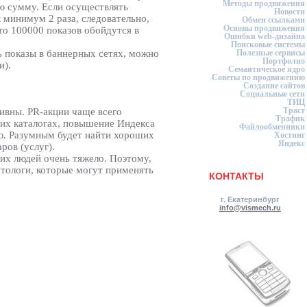
Методы продвижения
ую сумму. Если осуществлять
Новости
 минимум 2 раза, следовательно,
Обмен ссылками
Основы продвижения
то 100000 показов обойдутся в
Ошибки web-дизайна
Поисковые системы
 показы в баннерных сетях, можно
Полезные сервисы
Портфолио
и).
Семантическое ядро
Советы по продвижению
Создание сайтов
Социальные сети
ТИЦ
Траст
тивны. PR-акции чаще всего
Трафик
ших каталогах, повышение Индекса
Файлообменники
ую. Разумным будет найти хороших
Хостинг
Яндекс
ров (услуг).
гих людей очень тяжело. Поэтому,
етологи, которые могут применять
КОНТАКТЫ
г. Екатеринбург
info@vismech.ru