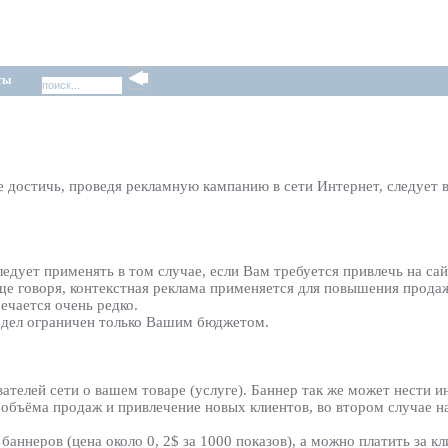
ты
те достичь, проведя рекламную кампанию в сети Интернет, следует 
едует применять в том случае, если Вам требуется привлечь на сай
е говоря, контекстная реклама применяется для повышения продаж
ечается очень редко.
редел ограничен только Вашим бюджетом.
телей сети о вашем товаре (услуге). Баннер так же может нести 
е объёма продаж и привлечение новых клиентов, во втором случае 
ннеров (цена около 0, 2$ за 1000 показов), а можно платить за клик