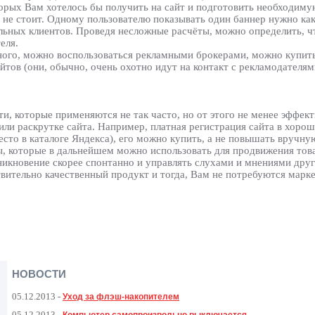
торых Вам хотелось бы получить на сайт и подготовить необходим
 не стоит. Одному пользователю показывать один баннер нужно как
льных клиентов. Проведя несложные расчёты, можно определить, ч
еля.
ого, можно воспользоваться рекламными брокерами, можно купить
йтов (они, обычно, очень охотно идут на контакт с рекламодателям
и, которые применяются не так часто, но от этого не менее эффек
или раскрутке сайта. Например, платная регистрация сайта в хоро
место в каталоге Яндекса), его можно купить, а не повышать вручн
ы, которые в дальнейшем можно использовать для продвижения това
зникновение скорее спонтанно и управлять слухами и мнениями дру
твительно качественный продукт и тогда, Вам не потребуются марк
НОВОСТИ
05.12.2013
-
Уход за флэш-накопителем
05.12.2013
-