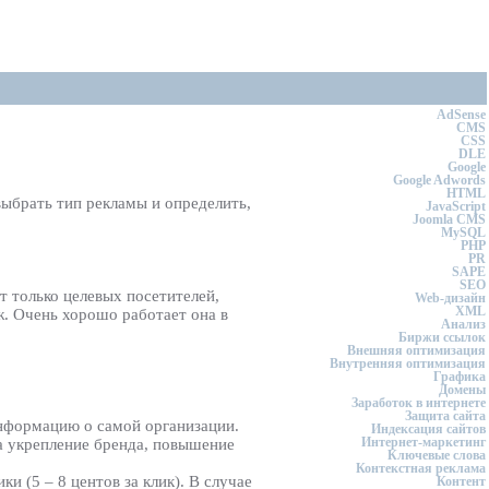
AdSense
CMS
CSS
DLE
Google
Google Adwords
HTML
выбрать тип рекламы и определить,
JavaScript
Joomla CMS
MySQL
PHP
PR
SAPE
SEO
т только целевых посетителей,
Web-дизайн
XML
. Очень хорошо работает она в
Анализ
Биржи ссылок
Внешняя оптимизация
Внутренняя оптимизация
Графика
Домены
Заработок в интернете
Защита сайта
информацию о самой организации.
Индексация сайтов
Интернет-маркетинг
на укрепление бренда, повышение
Ключевые слова
Контекстная реклама
и (5 – 8 центов за клик). В случае
Контент