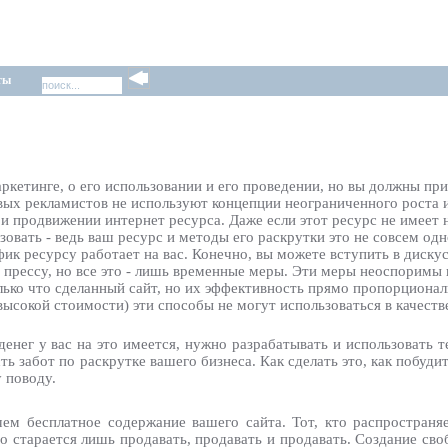
ты
аркетинге, о его использовании и его проведении, но вы должны пр
вых рекламистов не используют концепции неограниченного роста и
и продвижении интернет ресурса. Даже если этот ресурс не имеет 
вать - ведь ваш ресурс и методы его раскрутки это не совсем одн
ик ресурсу работает на вас. Конечно, вы можете вступить в диску
 прессу, но все это - лишь временные меры. Эти меры неоспоримы 
лько что сделанный сайт, но их эффективность прямо пропорционал
высокой стоимости) эти способы не могут использоваться в качест
денег у вас на это имеется, нужно разрабатывать и использовать т
ть забот по раскрутке вашего бизнеса. Как сделать это, как побуд
 поводу.
ем бесплатное содержание вашего сайта. Тот, кто распространяе
то старается лишь продавать, продавать и продавать. Создание св