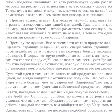
либо наподобие сказанного, то есть рекламирует чужие разра
которых вы рекламируете, поставить на вас ссылку - скорее вс
Таким путем вы можете получить множество ссылок на свой сай
поменяться с которыми ссылками вам никогда и не снилось.
2. Просите ссылку взамен. Вы можете что-либо раздавать св
ограничены исключительно вашей фантазией. Главное, опять-т
пример - каталог "Омен", - чтобы разместить свою ссылку в н
- этот каталог начинался "с нуля", на коленке, а теперь это 
гостевыми книгами - тоже хороший вариант.
3. Премируйте лучших. Вне зависимости от того продаете ли в
Сделайте страницу раздачи (то есть специальную страницу,
посетителей, но зато позволит вам получать больше информа
образцов). В форме, которую необходимо заполнить для получ
вам это сервис (продукт)?", что позволит вам вести учет "рек
приятно поражены той активности, которую разовьют некоторые
организовать нечто подобное еще раз (или делать это регулярно
Суть этой идеи в том, что не важно какой продукт вы производ
ценен, но всегда найдутся охотники его получить. Это очень и
будет много больше, чем на старенький "Запорожец", но так 
достаточным призом будет ваш собственный продукт или сервис,
Кстати, последнее возвращает нас к идее покупки посетителей.
Safe Audit или Commotion Junction, но можете и устроить са
условии, что вы все-таки обладаете достаточными средствами
действие каждый посетитель вам обойдется от 2 до 50 центов, 
Однако если ваш бюджет не позволяет подобной роскоши, то мо