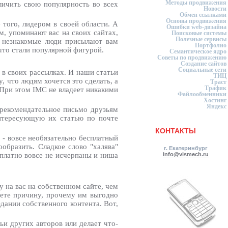
Методы продвижения
личить свою популярность во всех
Новости
Обмен ссылками
Основы продвижения
 того, лидером в своей области. А
Ошибки web-дизайна
м, упоминают вас на своих сайтах,
Поисковые системы
Полезные сервисы
, незнакомые люди присылают вам
Портфолио
 что стали популярной фигурой.
Семантическое ядро
Советы по продвижению
Создание сайтов
Социальные сети
 в своих рассылках. И наши статьи
ТИЦ
, что людям хочется это сделать, а
Траст
Трафик
 При этом IMC не владеет никакими
Файлообменники
Хостинг
Яндекс
 рекомендательное письмо друзьям
интересующую их статью по почте
КОНТАКТЫ
 - вовсе необязательно бесплатный
ообразить. Сладкое слово "халява"
г. Екатеринбург
сплатно вовсе не исчерпаны и ниша
info@vismech.ru
 на вас на собственном сайте, чем
аете причину, прочему им выгодно
здании собственного контента. Вот,
ьи других авторов или делает что-