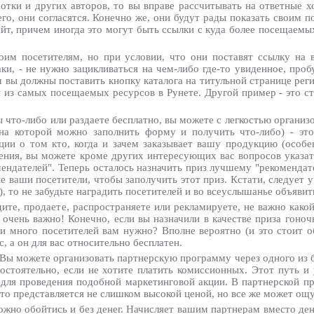
ботки и других авторов, то вы вправе рассчитывать на ответные 
его, они согласятся. Конечно же, они будут рады показать своим п
т, причем иногда это могут быть ссылки с куда более посещаемых 
оим посетителям, но при условии, что они поставят ссылку на в
аки, - не нужно зацикливаться на чем-либо где-то увиденное, пр
ем вы должны поставить кнопку каталога на титульной странице ре
один из самых посещаемых ресурсов в Рунете. Другой пример - это 
ы что-либо или раздаете бесплатно, вы можете с легкостью органи
 на которой можно заполнить форму и получить что-либо) - это
ции о том кто, когда и зачем заказывает вашу продукцию (особе
ения, вы можете кроме других интересующих вас вопросов указать
омендателей". Теперь осталось назначить приз лучшему "рекоменда
 ваши посетители, чтобы заполучить этот приз. Кстати, следует у
), то не забудьте наградить посетителей и во всеуслышанье объявить
ите, продаете, распространяете или рекламируете, не важно какой
 очень важно! Конечно, если вы назначили в качестве приза гоночн
ли много посетителей вам нужно? Вполне вероятно (и это стоит о
 а он для вас относительно бесплатен.
 Вы можете организовать партнерскую программу через одного из б
мостоятельно, если не хотите платить комиссионных. Этот путь и
 для проведения подобной маркетинговой акции. В партнерской пр
что представляется не слишком высокой ценой, но все же может ощ
жно обойтись и без денег. Начисляет вашим партнерам вместо ден