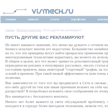
главная
новости
услуги
портфолио
контак
главная
/
Интернет-маркетинг
/ Пусть другие вас рекламируют
ПУСТЬ ДРУГИЕ ВАС РЕКЛАМИРУЮТ
Не имеет никакого значения, что лично вы думаете о сетевом м
бизнеса искупает многие его недостатки. Большинство онлайно
на то, что эти принципы могут найти прекрасное применение пр
многоуровневым технологиям маркетинга, вы можете их использо
В общем и целом, все что может принести дополнительный траф
периодически рекламу в популярных рассылках, писать статьи в
состоянии привлечь лишь некоторый "стартовый" трафик, на то
усилий и времени. При такой низкой эффективности (или очень 
политики.
Вне зависимости от того что вы продвигаете в Сети и сколько 
кто-либо другой по тем или иным причинам возьмет на себя час
раскруткой? Я попробовал изложить свои соображения по этому
Все начинается с бесплатного контента.
Ничего нет более важного (в свете обсуждаемой проблеме), ч
находится в гораздо более выгодном положении, нежели тот, к