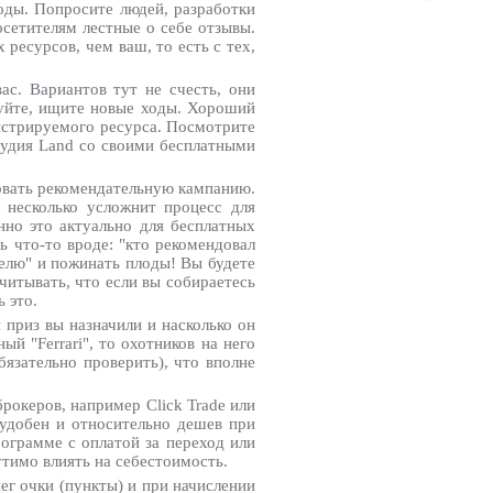
ходы. Попросите людей, разработки
осетителям лестные о себе отзывы.
ресурсов, чем ваш, то есть с тех,
ас. Вариантов тут не счесть, они
обуйте, ищите новые ходы. Хороший
гистрируемого ресурса. Посмотрите
студия Land со своими бесплатными
зовать рекомендательную кампанию.
 несколько усложнит процесс для
нно это актуально для бесплатных
 что-то вроде: "кто рекомендовал
телю" и пожинать плоды! Вы будете
читывать, что если вы собираетесь
 это.
 приз вы назначили и насколько он
ый "Ferrari", то охотников на него
бязательно проверить), что вполне
рокеров, например Click Trade или
 удобен и относительно дешев при
ограмме с оплатой за переход или
утимо влиять на себестоимость.
ег очки (пункты) и при начислении