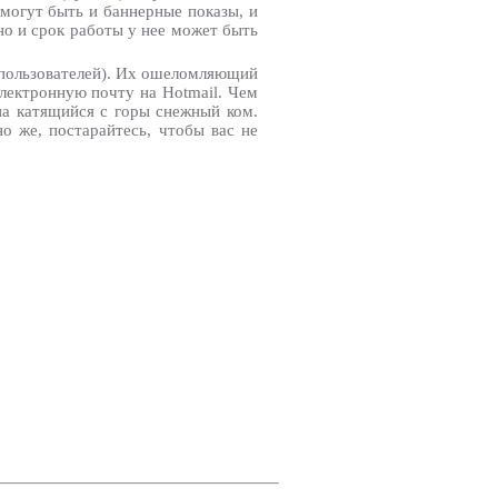
 могут быть и баннерные показы, и
но и срок работы у нее может быть
в пользователей). Их ошеломляющий
электронную почту на Hotmail. Чем
на катящийся с горы снежный ком.
но же, постарайтесь, чтобы вас не