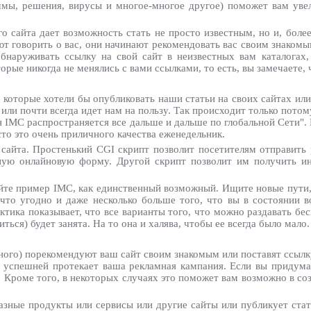
аммы, решения, вирусы и многое-многое другое) поможет вам уве
 сайта дает возможность стать не просто известным, но и, более
ют говорить о вас, они начинают рекомендовать вас своим знакомы
обнаруживать ссылку на свой сайт в неизвестных вам каталогах
орые никогда не менялись с вами ссылками, то есть, вы замечаете,
которые хотели бы опубликовать наши статьи на своих сайтах или
ли почти всегда идет нам на пользу. Так происходит только потому
 IMC распространяется все дальше и дальше по глобальной Сети".
то это очень приличного качества еженедельник.
сайта. Простенький CGI скрипт позволит посетителям отправить
тную онлайновую форму. Другой скрипт позволит им получить 
айте пример IMC, как единственный возможный. Ищите новые пути,
 что угодно и даже несколько больше того, что вы в состоянии в
актика показывает, что все варианты того, что можно раздавать бе
ться) будет занята. На то она и халява, чтобы ее всегда было мало.
ного) порекомендуют ваш сайт своим знакомым или поставят ссылку
м успешней протекает ваша рекламная кампания. Если вы придум
с. Кроме того, в некоторых случаях это поможет вам возможно в со
разные продукты или сервисы или другие сайты или публикует стат