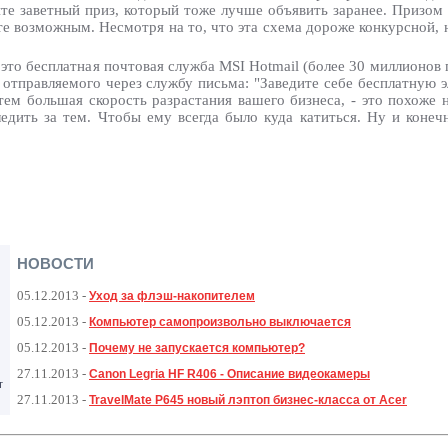
йте заветный приз, который тоже лучше объявить заранее. Призом
те возможным. Несмотря на то, что эта схема дороже конкурсной, 
 это бесплатная почтовая служба MSI Hotmail (более 30 миллионо
 отправляемого через службу письма: "Заведите себе бесплатную 
ем большая скорость разрастания вашего бизнеса, - это похоже 
ледить за тем. Чтобы ему всегда было куда катиться. Ну и конеч
НОВОСТИ
05.12.2013
-
Уход за флэш-накопителем
05.12.2013
-
Компьютер самопроизвольно выключается
05.12.2013
-
Почему не запускается компьютер?
27.11.2013
-
Canon Legria HF R406 - Описание видеокамеры
т
27.11.2013
-
TravelMate P645 новый лэптоп бизнес-класса от Acer