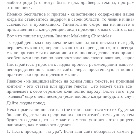
любого рода (это могут быть игры, драйвера, тексты, прогр
отношениях.
Именно бесплатное и притом - качественное содержание вашего
когда вы становитесь лидером в своей области, то люди начина
ссылаются в публикациях. Удивительно скоро вы начинаете 
приглашения на конференции, люди приходят к вам с сайтов, кот
Вот что пишет издатель Internet Marketing Chronicles:
"каждый день мы получаем не меньше одного письма от людей, 
перепечатываются, переписываются и переиздаются, что всегда и
мы не противимся их желанию и именно вследствие этих причин
особенными ноу-хау по распространению своего влияния, - прос
Постарайтесь упростить людям процесс рекомендации вашего 
непосредственно с вашего сайта через простенькую и поня
практически одним щелчком мыши.
Главное - не зацикливайтесь на одном лишь тексте, не приним
контент - это статьи или другие тексты. Это может быть все
привлекает к себе огромное количество народу. Более того, пр
"халявы" еще очень нескоро (если вообще когда-нибудь это случи
Дайте людям повод.
Некоторые ваши посетители (не стоит надеяться что их будет м
больше будет таких среди ваших посетителей, тем лучше, те
будет это сделать, то вы можете заметно ускорить этот процес
например, как можно это сделать.
1. Лесть проходит "на ура". Если ваш сайт обозревает самые 