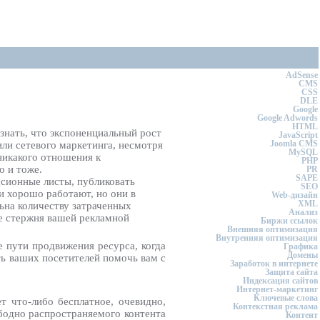
AdSense
CMS
CSS
DLE
Google
Google Adwords
HTML
изнать, что экспоненциальный рост
JavaScript
Joomla CMS
ли сетевого маркетинга, несмотря
MySQL
никакого отношения к
PHP
о и тоже.
PR
SAPE
ссионные листы, публиковать
SEO
и хорошо работают, но они в
Web-дизайн
XML
ьна количеству затраченных
Анализ
ве стержня вашей рекламной
Биржи ссылок
Внешняя оптимизация
Внутренняя оптимизация
е пути продвижения ресурса, когда
Графика
Домены
ить ваших посетителей помочь вам с
Заработок в интернете
Защита сайта
Индексация сайтов
Интернет-маркетинг
Ключевые слова
т что-либо бесплатное, очевидно,
Контекстная реклама
ободно распространяемого контента
Контент