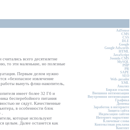
AdSense
CMS
CSS
DLE
Google
Google Adwords
HTML
JavaScript
Joomla CMS
 считались всего десятилетие
MySQL
ю, то эти маленькие, но полезные
PHP
PR
SAPE
плуатация. Первым делом нужно
SEO
тся «безопасное извлечение
Web-дизайн
XML
я работы вынуть флэш-накопитель,
Анализ
Биржи ссылок
опителя имеет более 32 Гб и
Внешняя оптимизация
Внутренняя оптимизация
чника бесперебойного питания
Графика
лностью не сядут. Качественные
Домены
Заработок в интернете
ьютера, в особенности блок
Защита сайта
 .
Индексация сайтов
Интернет-маркетинг
пители, которые используют
Ключевые слова
ся целым. Далее останется как
Контекстная реклама
Контент