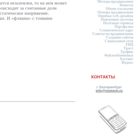
Методы продвижения
ется незаземлен, то на нем может
Новости
роисходит за считанные доли
Обмен ссылками
Основы продвижения
 статическое напряжение.
Ошибки web-дизайна
чше. И «флэшки» с тонкими
Поисковые системы
Полезные сервисы
Портфолио
Семантическое ядро
Советы по продвижению
Создание сайтов
Социальные сети
ТИЦ
Траст
Трафик
Файлообменники
Хостинг
Яндекс
КОНТАКТЫ
г. Екатеринбург
info@vismech.ru