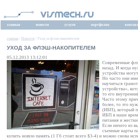
главная
новости
услуги
портфолио
контак
главная
/
Новости
/ Уход за флэш-накопителем
УХОД ЗА ФЛЭШ-НАКОПИТЕЛЕМ
05.12.2013 13:12:01
Современные флэ
назад. И когда н
устройства могу
Но часто они име
научиться грамот
устройства», кот
то его внутренни
Часто этому прич
более, то это ну
(ИБП), который п
ИБП в наше время
питания и жестки
Если ничего из в
съемные карты па
купить новую память (1 Гб стоит всего $3-4) и можно снова ис