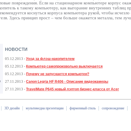
пловые повреждения. Если на стационарном компьютере корпус окаж
копитель к такому компьютеру, как выгорание внутренних таблиц п
рекомендуется коснуться корпуса компьютера рукой, чтобы исчезло
теля. Здесь принцип прост – чем больше окажется металла, тем лу
НОВОСТИ
05.12.2013
-
Уход за флэш-накопителем
05.12.2013
-
Компьютер самопроизвольно выключается
05.12.2013
-
Почему не запускается компьютер?
ы
27.11.2013
-
Canon Legria HF R406 - Описание видеокамеры
27.11.2013
-
TravelMate P645 новый лэптоп бизнес-класса от Acer
3D дизайн
мультимедиа презентации
фирменный стиль
сопровождение