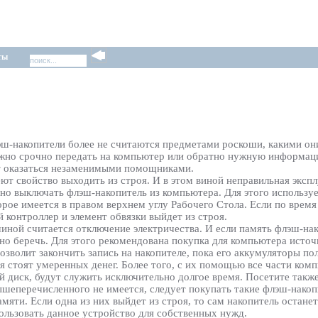
ты
ш-накопители более не считаются предметами роскоши, какими они
ужно срочно передать на компьютер или обратно нужную информаци
т оказаться незаменимыми помощниками.
ют свойство выходить из строя. И в этом виной неправильная экс
но выключать флэш-накопитель из компьютера. Для этого используе
орое имеется в правом верхнем углу Рабочего Стола. Если по врем
й контроллер и элемент обвязки выйдет из строя.
иной считается отключение электричества. И если память флэш-нак
жно беречь. Для этого рекомендована покупка для компьютера исто
озволит закончить запись на накопителе, пока его аккумуляторы по
 стоят умеренных денег. Более того, с их помощью все части комп
й диск, будут служить исключительно долгое время. Посетите также
ышеперечисленного не имеется, следует покупать такие флэш-нако
мяти. Если одна из них выйдет из строя, то сам накопитель останет
пользовать данное устройство для собственных нужд.