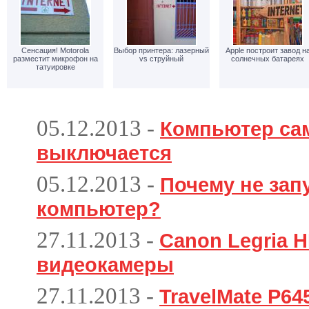
Сенсация! Motorola
Выбор принтера: лазерный
Apple построит завод н
разместит микрофон на
vs струйный
солнечных батареях
татуировке
05.12.2013
-
Компьютер са
выключается
05.12.2013
-
Почему не зап
компьютер?
27.11.2013
-
Canon Legria H
видеокамеры
27.11.2013
-
TravelMate P6