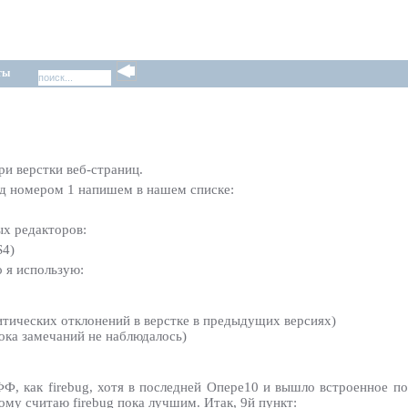
ты
ри верстки веб-страниц.
под номером 1 напишем в нашем списке:
ых редакторов:
S4)
о я использую:
ритических отклонений в верстке в предыдущих версиях)
ока замечаний не наблюдалось)
Ф, как firebug, хотя в последней Опере10 и вышло встроенное по
ому считаю firebug пока лучшим. Итак, 9й пункт: