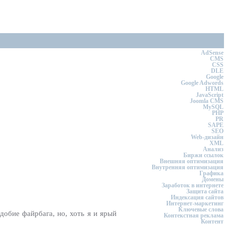
AdSense
CMS
CSS
DLE
Google
Google Adwords
HTML
JavaScript
Joomla CMS
MySQL
PHP
PR
SAPE
SEO
Web-дизайн
XML
Анализ
Биржи ссылок
Внешняя оптимизация
Внутренняя оптимизация
Графика
Домены
Заработок в интернете
Защита сайта
Индексация сайтов
Интернет-маркетинг
Ключевые слова
добие файрбага, но, хоть я и ярый
Контекстная реклама
Контент