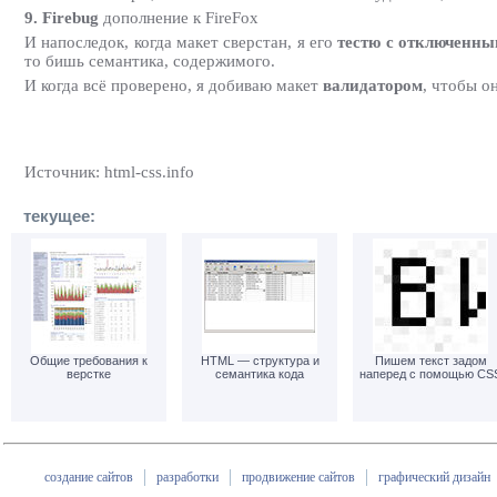
9. Firebug
дополнение к FireFox
И напоследок, когда макет сверстан, я его
тестю с отключенн
то бишь семантика, содержимого.
И когда всё проверено, я добиваю макет
валидатором
, чтобы о
Источник: html-css.info
текущее:
Общие требования к
HTML — структура и
Пишем текст задом
верстке
семантика кода
наперед с помощью CS
создание сайтов
разработки
продвижение сайтов
графический дизайн