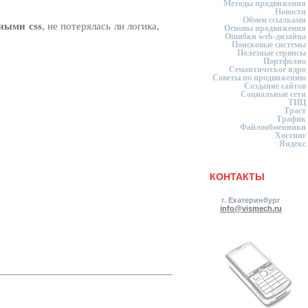
Методы продвижения
Новости
Обмен ссылками
ными css
, не потерялась ли логика,
Основы продвижения
Ошибки web-дизайна
Поисковые системы
Полезные сервисы
Портфолио
Семантическое ядро
Советы по продвижению
Создание сайтов
Социальные сети
ТИЦ
Траст
Трафик
Файлообменники
Хостинг
Яндекс
КОНТАКТЫ
г. Екатеринбург
info@vismech.ru