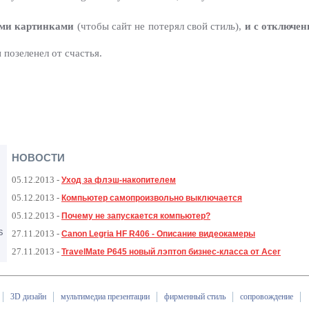
ыми картинками
(чтобы сайт не потерял свой стиль),
и с отключен
н позеленел от счастья.
НОВОСТИ
05.12.2013
-
Уход за флэш-накопителем
05.12.2013
-
Компьютер самопроизвольно выключается
05.12.2013
-
Почему не запускается компьютер?
S
27.11.2013
-
Canon Legria HF R406 - Описание видеокамеры
27.11.2013
-
TravelMate P645 новый лэптоп бизнес-класса от Acer
3D дизайн
мультимедиа презентации
фирменный стиль
сопровождение