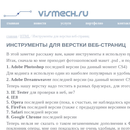
главная
новости
услуги
портфолио
контак
главная
/
HTML
/ Инструменты для верстки веб-страниц
ИНСТРУМЕНТЫ ДЛЯ ВЕРСТКИ ВЕБ-СТРАНИЦ
В этой заметке расскажу вам, какие инструменты я использую п
Итак, сначала ко мне приходит фотошоповский макет .psd , и 
1. Adobe Photoshop
последней версии (на данный момент CS4)
Для кодинга я использую один из наиболее популярных и удобн
2. Adobe Dreamweaver
последней версии (на данный момент C
Теперь нашу верстку надо тестить в разных браузерах, для этог
3. IE Tester
для проверки в ие6, ие7
4. IE8
5. Opera
последней версии (пока, к счастью, не наблюдалось к
6. FireFox
последней версии (также с предыдущими версиями п
7. Safari
последней версии
8. Google Chrome
последней версии
Теперь нельзя не сказать о таком незаменимым дополнении к Ф
поклонник оперы, мне оно показалось не очень удобным, и поэт