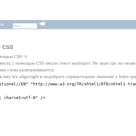
ты
 CSS
омощью CSS =)
ность с помощью CSS писать текст наоборот. Не знаю где это может
ении слова разворачиваются.
ему tex-align:right и подобрать отрицательное значение у letter-spa
itional//EN" "http://www.w3.org/TR/xhtml1/DTD/xhtml1-tra
; charset=utf-8" />