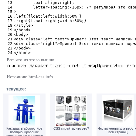
13
	text-align:right;
14
	letter-spacing:-16px; /* регулирая это св
15
}
16
.left{float:left;width:50%;}
17
.right{float:right;width:50%;}
18
</style>
19
</head>
20
<body>
21
<div class="left text">Привет! Этот текст написан 
22
<div class="right">Привет! Этот текст написан норм
23
</body>
24
</html>
Вот что из этого вышло:
Источник: html-css.info
текущее:
Как задать абсолютное
CSS спрайты, что это?
Инструменты для верст
позиционирование
веб-страниц
относительно внешнего