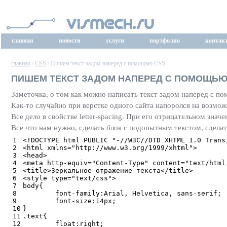
главная
новости
услуги
портфолио
контак
главная
/
CSS
/ Пишем текст задом наперед с помощью CSS
ПИШЕМ ТЕКСТ ЗАДОМ НАПЕРЕД С ПОМОЩЬЮ
Заметочка, о том как можно написать текст задом наперед с п
Как-то случайно при верстке одного сайта напоролся на возмож
Все дело в свойстве letter-spacing. При его отрицательном знач
Все что нам нужно, сделать блок с подопытным текстом, сделать 
1
<!DOCTYPE html PUBLIC "-//W3C//DTD XHTML 1.0 Trans
2
<html xmlns="http://www.w3.org/1999/xhtml">
3
<head>
4
<meta http-equiv="Content-Type" content="text/html
5
<title>Зеркальное отражение текста</title>
6
<style type="text/css">
7
body{
8
	font-family:Arial, Helvetica, sans-serif;
9
	font-size:14px;
10
}
11
.text{
12
	float:right;