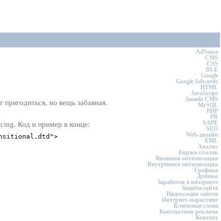
AdSense
CMS
CSS
DLE
Google
Google Adwords
HTML
JavaScript
Joomla CMS
 пригодиться, но вещь забавная.
MySQL
PHP
PR
SAPE
cing. Код и пример в конце:
SEO
Web-дизайн
nsitional.dtd">
XML
Анализ
Биржи ссылок
Внешняя оптимизация
Внутренняя оптимизация
Графика
Домены
Заработок в интернете
Защита сайта
Индексация сайтов
Интернет-маркетинг
Ключевые слова
Контекстная реклама
Контент