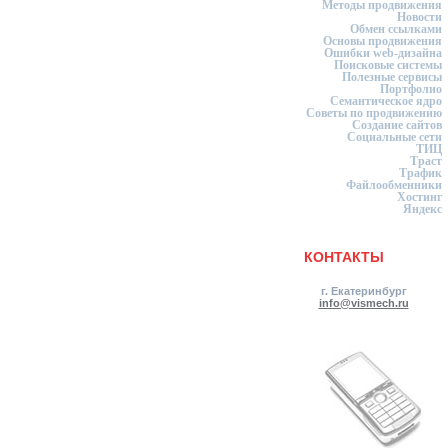
Методы продвижения
Новости
Обмен ссылками
Основы продвижения
Ошибки web-дизайна
Поисковые системы
Полезные сервисы
Портфолио
Семантическое ядро
Советы по продвижению
Создание сайтов
Социальные сети
ТИЦ
Траст
Трафик
Файлообменники
Хостинг
Яндекс
КОНТАКТЫ
г. Екатеринбург
info@vismech.ru