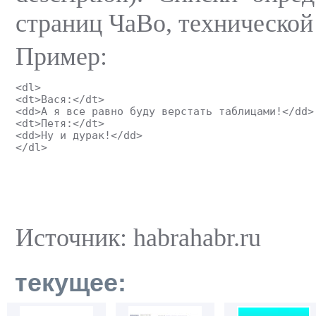
страниц ЧаВо, технической
Пример:
<dl>
<dt>Вася:</dt>
<dd>А я все равно буду верстать таблицами!</dd>
<dt>Петя:</dt>
<dd>Ну и дурак!</dd>
</dl>
Источник: habrahabr.ru
текущее: