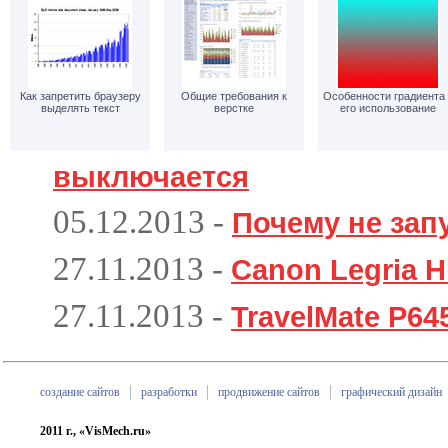
Как запретить браузеру
Общие требования к
Особенности градиента 
выделять текст
верстке
его использование
выключается
05.12.2013
-
Почему не зап
27.11.2013
-
Canon Legria 
27.11.2013
-
TravelMate P64
создание сайтов
разработки
продвижение сайтов
графический дизайн
2011 г., «VisMech.ru»