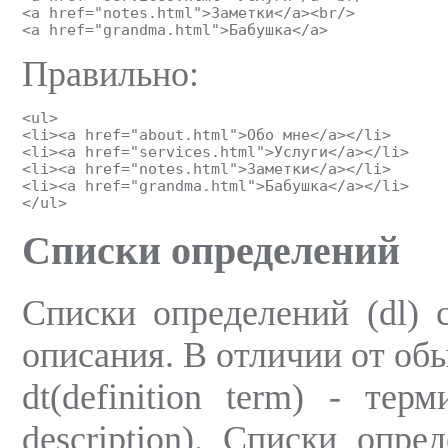
<a href="notes.html">Заметки</a><br/>
<a href="grandma.html">Бабушка</a>
Правильно:
<ul>
<li><a href="about.html">Обо мне</a></li>
<li><a href="services.html">Услуги</a></li>
<li><a href="notes.html">Заметки</a></li>
<li><a href="grandma.html">Бабушка</a></li>
</ul>
Списки определений
Списки определений (dl) 
описания. В отличии от обы
dt(definition term) - тер
description). Списки опре