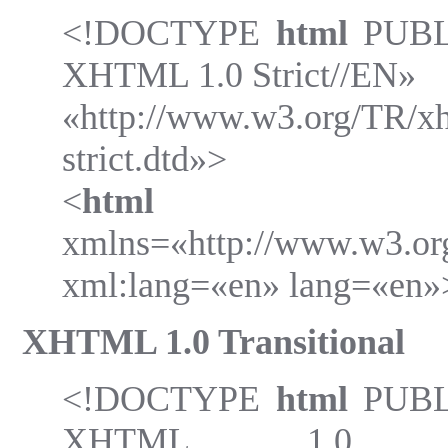
<!DOCTYPE
html
PUBLI
XHTML 1.0 Strict//EN»
«http://www.w3.org/TR/x
strict.dtd»>
<
html
xmlns=«http://www.w3.or
xml:lang=«en» lang=«en»
XHTML 1.0 Transitional
<!DOCTYPE
html
PUBLI
XHTML 1.0 Trans