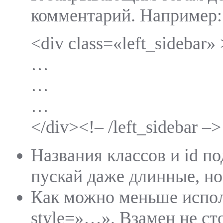
комментарий. Например:
<div class=«left_sidebar» 
…
…
…
</div><!– /left_sidebar –>
Названия классов и id п
пускай даже длинные, но
Как можно меньше испол
style=»…». Взамен не ст