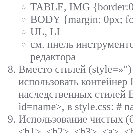
TABLE, IMG {border:
BODY {margin: 0px; fo
UL, LI
см. пнель инструмент
редактора
Вместо стилей (style=»")
использовать контейнер 
наследственных стилей 
id=name>, в style.css: # n
Использование чистых (бе
<h1>, <h2>, <h3>, <a>, <b