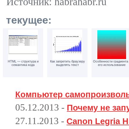
Источник: habrahabr.ru
текущее:
HTML — структура и
Как запретить браузеру
Особенности градиента 
семантика кода
выделять текст
его использование
Компьютер самопроизвол
05.12.2013
-
Почему не зап
27.11.2013
-
Canon Legria H