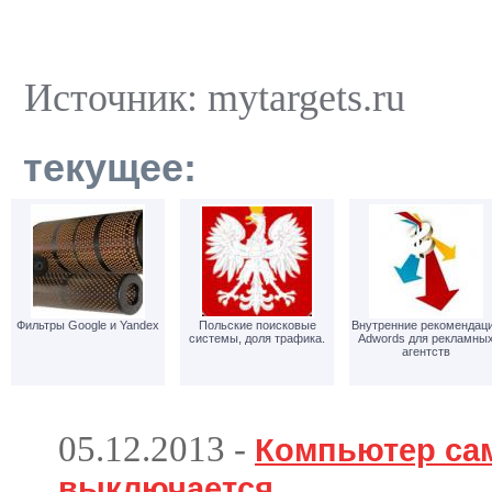
Источник: mytargets.ru
текущее:
Фильтры Google и Yandex
Польские поисковые
Внутренние рекомендац
системы, доля трафика.
Adwords для рекламны
агентств
05.12.2013
-
Компьютер са
выключается