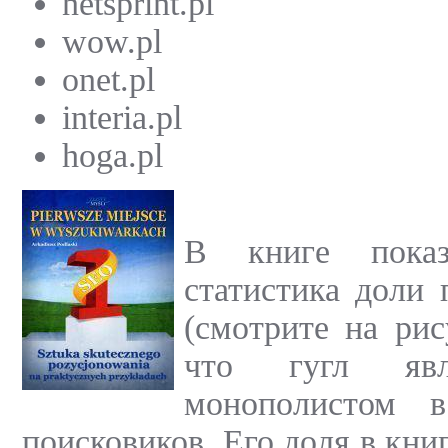
netsprint.pl
wow.pl
onet.pl
interia.pl
hoga.pl
В книге показ
статистика доли 
(смотрите на рис
что гугл явл
монополистом 
поисковиков. Его доля в книг