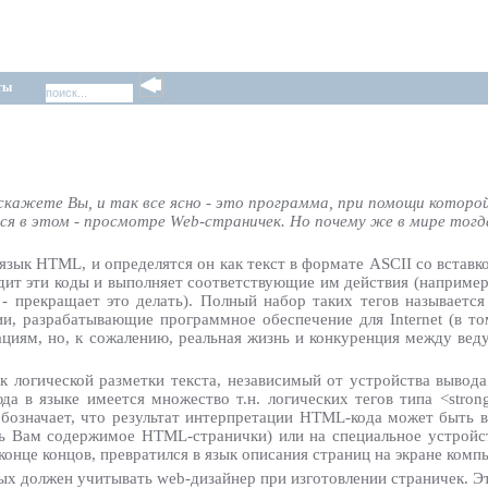
ты
, скажете Вы, и так все ясно - это программа, при помощи кото
тся в этом - просмотре Web-страничек. Но почему же в мире тогд
язык HTML, и определятся он как текст в формате ASCII со встав
ходит эти коды и выполняет соответствующие им действия (например
 прекращает это делать). Полный набор таких тегов называетс
 разрабатывающие программное обеспечение для Internet (в том 
ациям, но, к сожалению, реальная жизнь и конкуренция между ве
логической разметки текста, независимый от устройства вывода.
а в языке имеется множество т.н. логических тегов типа <stron
означает, что результат интерпретации HTML-кода может быть выв
ать Вам содержимое HTML-странички) или на специальное устрой
конце концов, превратился в язык описания страниц на экране комп
 должен учитывать web-дизайнер при изготовлении страничек. Это 