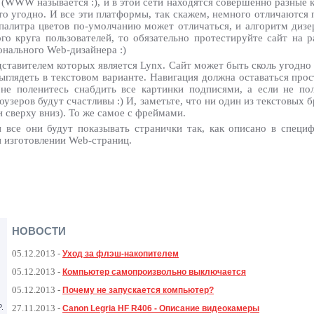
(WWW называется :), и в этой сети находятся совершенно разные
то угодно. И все эти платформы, так скажем, немного отличаются 
 палитра цветов по-умолчанию может отличаться, и алгоритм дизе
го круга пользователей, то обязательно протестируйте сайт на
нального Web-дизайнера :)
тавителем которых является Lynx. Сайт может быть сколь угодно кр
выглядеть в текстовом варианте. Навигация должна оставаться прос
не поленитесь снабдить все картинки подписями, а если не по
зеров будут счастливы :) И, заметьте, что ни один из текстовых б
 сверху вниз). То же самое с фреймами.
 все они будут показывать странички так, как описано в спец
и изготовлении Web-страниц.
НОВОСТИ
05.12.2013
-
Уход за флэш-накопителем
05.12.2013
-
Компьютер самопроизвольно выключается
05.12.2013
-
Почему не запускается компьютер?
.
27.11.2013
-
Canon Legria HF R406 - Описание видеокамеры