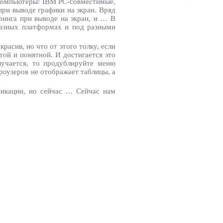
 компьютеры: IBM PC-совместимые,
при выводе графики на экран. Вряд
ринга при выводе на экран, и … В
 разных платформах и под разными
асив, но что от этого толку, если
той и понятной. И достигается это
лучается, то продублируйте меню
роузеров не отображает таблицы, а
ификации, но сейчас … Сейчас нам