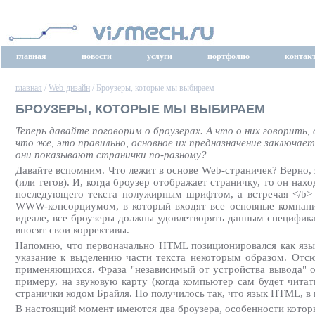
главная
новости
услуги
портфолио
контак
главная
/
Web-дизайн
/ Броузеры, которые мы выбираем
БРОУЗЕРЫ, КОТОРЫЕ МЫ ВЫБИРАЕМ
Теперь давайте поговорим о броузерах. А что о них говорить
что же, это правильно, основное их предназначение заключае
они показывают странички по-разному?
Давайте вспомним. Что лежит в основе Web-страничек? Верно, 
(или тегов). И, когда броузер отображает страничку, то он на
последующего текста полужирным шрифтом, а встречая </b> -
WWW-консорциумом, в который входят все основные компании,
идеале, все броузеры должны удовлетворять данным специфик
вносят свои коррективы.
Напомню, что первоначально HTML позиционировался как язык 
указание к выделению части текста некоторым образом. Отсюд
применяющихся. Фраза "независимый от устройства вывода" об
примеру, на звуковую карту (когда компьютер сам будет чит
странички кодом Брайля. Но получилось так, что язык HTML, в 
В настоящий момент имеются два броузера, особенности которых