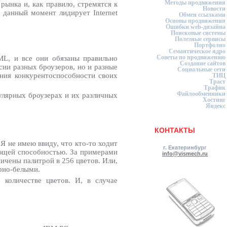
Методы продвижения
 рынка и, как правило, стремятся к
Новости
данный момент лидирует Internet
Обмен ссылками
Основы продвижения
Ошибки web-дизайна
Поисковые системы
Полезные сервисы
Портфолио
Семантическое ядро
Советы по продвижению
ML, и все они обязаны правильно
Создание сайтов
сии разных броузеров, но и разные
Социальные сети
ения конкурентоспособности своих
ТИЦ
Траст
Трафик
Файлообменники
улярных броузерах и их различных
Хостинг
Яндекс
КОНТАКТЫ
Я не имею ввиду, что кто-то ходит
г. Екатеринбург
ающей способностью. За примерами
info@vismech.ru
ничены палитрой в 256 цветов. Или,
рно-белыми.
количестве цветов. И, в случае