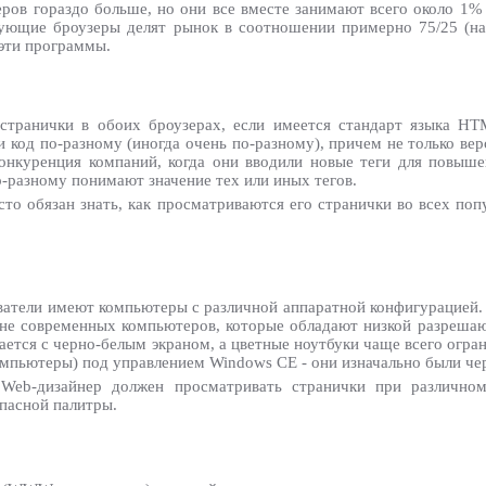
узеров гораздо больше, но они все вместе занимают всего около 1%
ующие броузеры делят рынок в соотношении примерно 75/25 (на 
 эти программы.
странички в обоих броузерах, если имеется стандарт языка HT
 код по-разному (иногда очень по-разному), причем не только вер
конкуренция компаний, когда они вводили новые теги для повыш
о-разному понимают значение тех или иных тегов.
то обязан знать, как просматриваются его странички во всех поп
ователи имеют компьютеры с различной аппаратной конфигурацией. 
полне современных компьютеров, которые обладают низкой разреш
кается с черно-белым экраном, а цветные ноутбуки чаще всего огра
мпьютеры) под управлением Windows CE - они изначально были че
Web-дизайнер должен просматривать странички при различном 
опасной палитры.