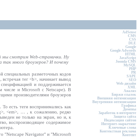
AdSense
CMS
CSS
DLE
Google
Google Adwords
HTML
рой мы смотрим Web-странички. Ну
JavaScript
Joomla CMS
а так много броузеров? И почему
MySQL
PHP
PR
кой специальных разметочных кодов
SAPE
, встречая тег <b>, начинает вывод
SEO
Web-дизайн
я спецификацией и поддерживается
XML
числе и Microsoft с Netscape). В
Анализ
дущими производителями броузеров
Биржи ссылок
Внешняя оптимизация
Внутренняя оптимизация
Графика
 То есть теги воспринимались как
Домены
g>, <em>, … , к сожалению, редко
Заработок в интернете
Защита сайта
еден не только на экран, но и, к
Индексация сайтов
ство, воспроизводящее содержимое
Интернет-маркетинг
ьютера.
Ключевые слова
Контекстная реклама
"Netscape Navigator" и "Microsoft
Контент