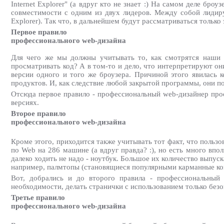
Internet Explorer" (а вдруг кто не знает :) На самом деле бро
совместимости с одним из двух лидеров. Между собой лидир
Explorer). Так что, в дальнейшем будут рассматриваться только
Первое правило
профессионального web-дизайна
Для чего же мы должны учитывать то, как смотрятся наши 
просматривать код? А в том-то и дело, что интерпретируют они
версии одного и того же броузера. Причиной этого явилась 
продуктов. И, как следствие любой закрытой программы, они п
Отсюда первое правило - профессиональный web-дизайнер прос
версиях.
Второе правило
профессионального web-дизайна
Кроме этого, приходится также учитывать тот факт, что польз
по Web на 286 машине (а вдруг правда? :), но есть много в
далеко ходить не надо - ноутбук. Большое их количество выпус
например, палмтопы (становящиеся популярными карманные ко
Вот, добрались и до второго правила - профессиональный 
необходимости, делать странички с использованием только без
Третье правило
профессионального web-дизайна