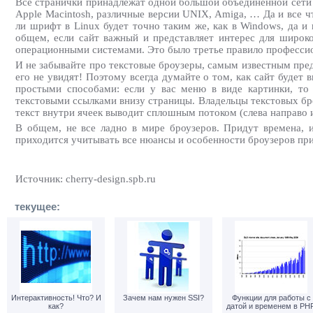
Все странички принадлежат одной большой объединенной сети 
Apple Macintosh, различные версии UNIX, Amiga, … Да и все ч
ли шрифт в Linux будет точно таким же, как в Windows, да и
общем, если сайт важный и представляет интерес для широко
операционными системами. Это было третье правило профессио
И не забывайте про текстовые броузеры, самым известным предс
его не увидят! Поэтому всегда думайте о том, как сайт будет 
простыми способами: если у вас меню в виде картинки, то 
текстовыми ссылками внизу страницы. Владельцы текстовых броу
текст внутри ячеек выводит сплошным потоком (слева направо и
В общем, не все ладно в мире броузеров. Придут времена, и
приходится учитывать все нюансы и особенности броузеров пр
Источник: cherry-design.spb.ru
текущее:
Интерактивность! Что? И
Зачем нам нужен SSI?
Функции для работы с
как?
датой и временем в PHP