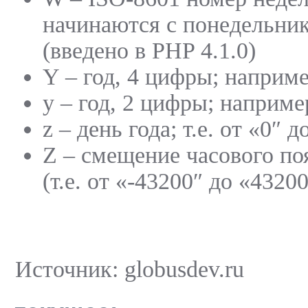
начинаются с понедельни
(введено в PHP 4.1.0)
Y – год, 4 цифры; наприме
y – год, 2 цифры; наприме
z – день года; т.е. от «0″ д
Z – смещение часового поя
(т.е. от «-43200″ до «43200
Источник: globusdev.ru