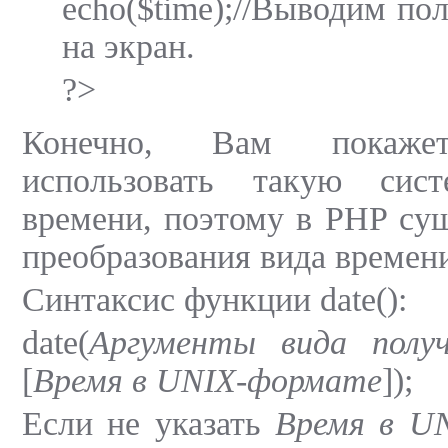
echo($time);//Выводим по
на экран.
?>
Конечно, Вам покажет
использовать такую сист
времени, поэтому в PHP су
преобразования вида време
Синтаксис функции date():
date(
Аргументы вида получ
[
Время в
UNIX-формате
]);
Если не указать
Время в
UN