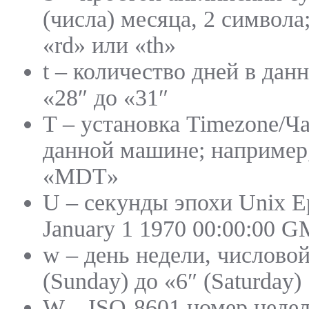
(числа) месяца, 2 символа; 
«rd» или «th»
t – количество дней в данн
«28″ до «31″
T – установка Timezone/Ч
данной машине; например
«MDT»
U – секунды эпохи Unix E
January 1 1970 00:00:00 
w – день недели, числовой,
(Sunday) до «6″ (Saturday)
W – ISO-8601 номер недел