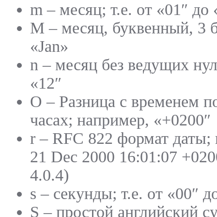
m – месяц; т.е. от «01″ до 
M – месяц, буквенный, 3 
«Jan»
n – месяц без ведущих нуле
«12″
O – Разница с временем п
часах; например, «+0200″
r – RFC 822 формат даты;
21 Dec 2000 16:01:07 +020
4.0.4)
s – секунды; т.е. от «00″ д
S – простой английский с