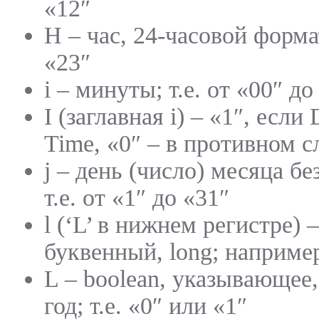
«12″
H – час, 24-часовой формат
«23″
i – минуты; т.е. от «00″ до
I (заглавная i) – «1″, если
Time, «0″ – в противном с
j – день (число) месяца б
т.е. от «1″ до «31″
l (‘L’ в нижнем регистре) 
буквенный, long; например
L – boolean, указывающее
год; т.е. «0″ или «1″