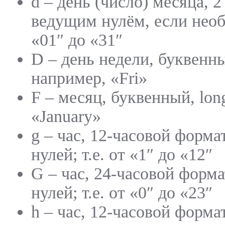
d – день (число) месяца, 
ведущим нулём, если необх
«01″ до «31″
D – день недели, буквенны
например, «Fri»
F – месяц, буквенный, lon
«January»
g – час, 12-часовой форма
нулей; т.е. от «1″ до «12″
G – час, 24-часовой форм
нулей; т.е. от «0″ до «23″
h – час, 12-часовой формат;