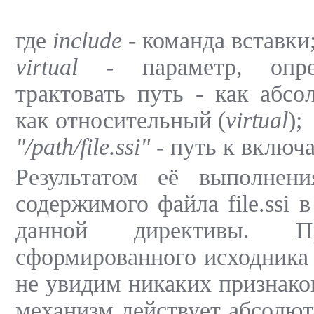
где
include
- команда вставки
virtual
- параметр, опре
трактовать путь - как абс
как относительный (
virtual
);
"/path/file.ssi"
- путь к включ
Результатом её выполнени
содержимого файла file.ssi 
данной директивы. П
сформированного исходник
не увидим никаких признаков
механизм действует абсолют