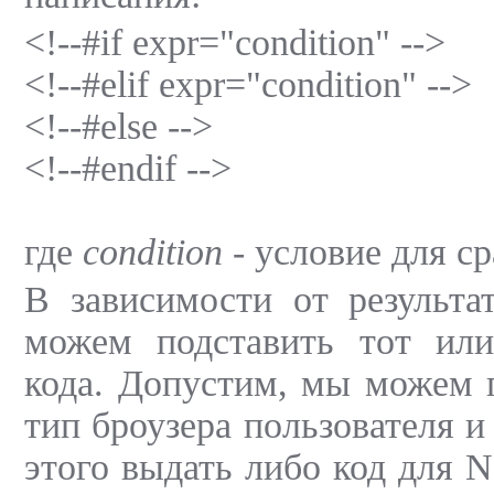
<!--#if expr="condition" -->
<!--#elif expr="condition" -->
<!--#else -->
<!--#endif -->
где
condition
- условие для ср
В зависимости от результа
можем подставить тот ил
кода. Допустим, мы можем 
тип броузера пользователя и
этого выдать либо код для Ne