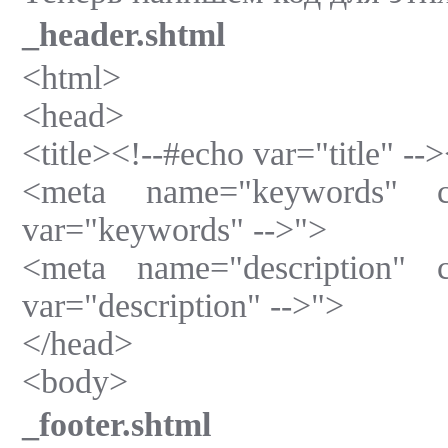
_header.shtml
<html>
<head>
<title><!--#echo var="title" -->
<meta name="keywords" con
var="keywords" -->">
<meta name="description" c
var="description" -->">
</head>
<body>
_footer.shtml