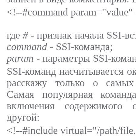
<!--#command param="value" 
где
#
- признак начала SSI-вс
command
- SSI-команда;
param
- параметры SSI-кома
SSI-команд насчитывается ок
расскажу только о самых
Самая популярная команд
включения содержимого 
другой:
<!--#include virtual="/path/file.