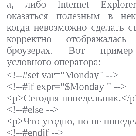
а, либо Internet Explor
оказаться полезным в нек
когда невозможно сделать с
корректно отображала
броузерах. Вот пример
условного оператора:
<!--#set var="Monday" -->
<!--#if expr="$Monday " -->
<p>Сегодня понедельник.</p
<!--#else -->
<p>Что угодно, но не понеде
<!--#endif -->