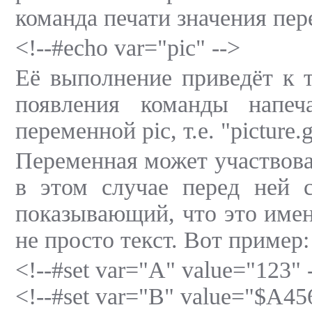
команда печати значения пер
<!--#echo var="pic" -->
Её выполнение приведёт к т
появления команды напеча
переменной pic, т.е. "picture.g
Переменная может участвова
в этом случае перед ней ст
показывающий, что это имен
не просто текст. Вот пример:
<!--#set var="A" value="123" 
<!--#set var="B" value="$A45