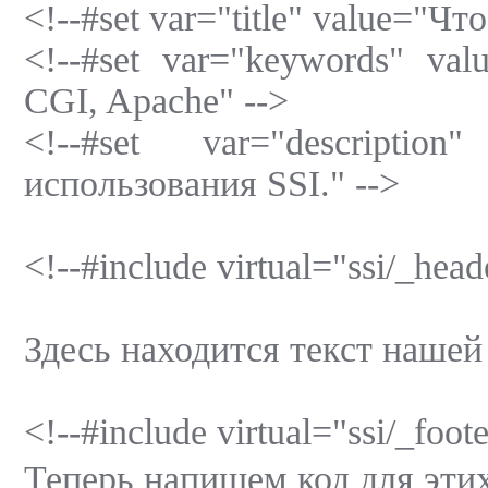
<!--#set var="title" value="Чт
<!--#set var="keywords" va
CGI, Apache" -->
<!--#set var="description
использования SSI." -->
<!--#include virtual="ssi/_head
Здесь находится текст нашей
<!--#include virtual="ssi/_foote
Теперь напишем код для этих