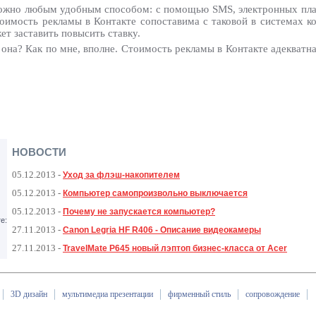
 можно любым удобным способом: с помощью SMS, электронных пла
тоимость рекламы в Контакте сопоставима с таковой в системах к
ет заставить повысить ставку.
 она? Как по мне, вполне. Стоимость рекламы в Контакте адекватн
НОВОСТИ
05.12.2013
-
Уход за флэш-накопителем
05.12.2013
-
Компьютер самопроизвольно выключается
05.12.2013
-
Почему не запускается компьютер?
е:
27.11.2013
-
Canon Legria HF R406 - Описание видеокамеры
27.11.2013
-
TravelMate P645 новый лэптоп бизнес-класса от Acer
3D дизайн
мультимедиа презентации
фирменный стиль
сопровождение