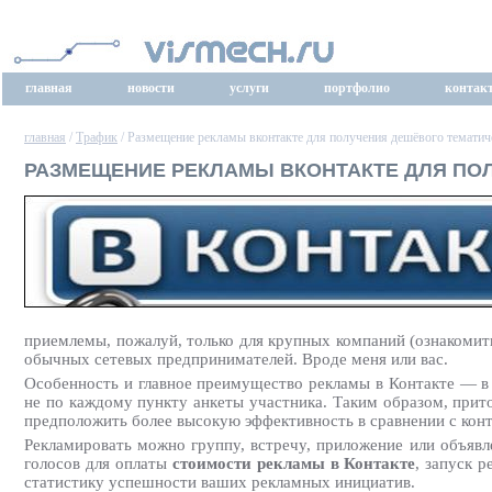
главная
новости
услуги
портфолио
контак
главная
/
Трафик
/ Размещение рекламы вконтакте для получения дешёвого тематич
РАЗМЕЩЕНИЕ РЕКЛАМЫ ВКОНТАКТЕ ДЛЯ ПО
приемлемы, пожалуй, только для крупных компаний (ознакомить
обычных сетевых предпринимателей. Вроде меня или вас.
Особенность и главное преимущество рекламы в Контакте — в 
не по каждому пункту анкеты участника. Таким образом, прит
предположить более высокую эффективность в сравнении с конт
Рекламировать можно группу, встречу, приложение или объявл
голосов для оплаты
стоимости рекламы в Контакте
, запуск 
статистику успешности ваших рекламных инициатив.