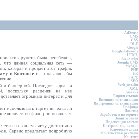
AdSense
CMS
CSS
DLE
Google
Google Adwords
HTML
проектов рунета была неизбежна,
JavaScript
Joomla CMS
, что данная социальная сеть —
MySQL
om, которая и продает этот трафик
PHP
ламу в Контакте
не отказались бы
PR
SAPE
жение.
SEO
Web-дизайн
 и баннерной. Последняя едва ли
XML
ей, поскольку расценки на нее
Анализ
едставляет огромный интерес и для
Биржи ссылок
Внешняя оптимизация
Внутренняя оптимизация
Графика
т использовать таргетинг едва ли
Домены
шое количество фильтров позволяет
Заработок в интернете
Защита сайта
Индексация сайтов
о: если на вашем счету достаточно
Интернет-маркетинг
Ключевые слова
иков. Сервис предлагает подробную
Контекстная реклама
Контент