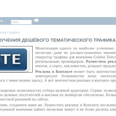
ты
еского трафика
ЛУЧЕНИЯ ДЕШЁВОГО ТЕМАТИЧЕСКОГО ТРАФИКА
Монетизация одного из наиболее успешных 
несмотря даже на распространенное мнение
генератор трафика для компании Golden Telec
региональным провайдерам.
Разместить рек
многие, а спрос, как известно, рождает предло
Реклама в Контакте
может быть контекстной
заинтересует большинство моих читател
ся с ними можно здесь). А вот контекстная реклама в контакте пр
широких возможностях отбора целевой аудитории. Сервис позволяе
ок целевых посетителей и высокая их конверсия обеспечены. Боль
екстной рекламой на сайтах.
ение, созданное вами же. Разместить рекламу в Контакте несложн
рекламной компании займет несколько минут и не более десятка кл