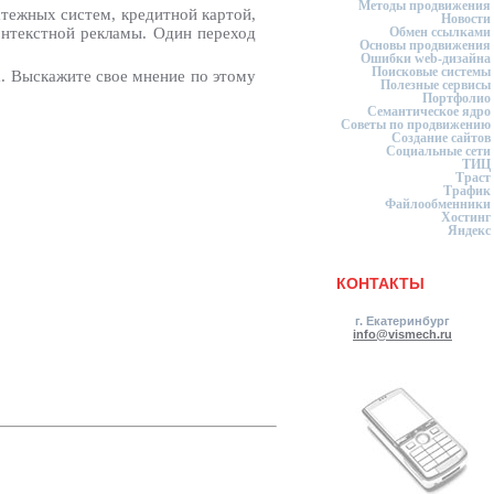
Методы продвижения
тежных систем, кредитной картой,
Новости
онтекстной рекламы. Один переход
Обмен ссылками
Основы продвижения
Ошибки web-дизайна
Поисковые системы
а. Выскажите свое мнение по этому
Полезные сервисы
Портфолио
Семантическое ядро
Советы по продвижению
Создание сайтов
Социальные сети
ТИЦ
Траст
Трафик
Файлообменники
Хостинг
Яндекс
КОНТАКТЫ
г. Екатеринбург
info@vismech.ru