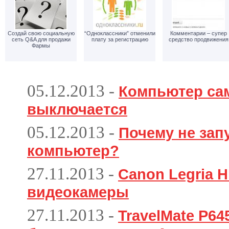
Создай свою социальную
“Одноклассники” отменили
Комментарии – супер
сеть Q&A для продажи
плату за регистрацию
средство продвижения
Фармы
05.12.2013
-
Компьютер са
выключается
05.12.2013
-
Почему не зап
компьютер?
27.11.2013
-
Canon Legria H
видеокамеры
27.11.2013
-
TravelMate P6