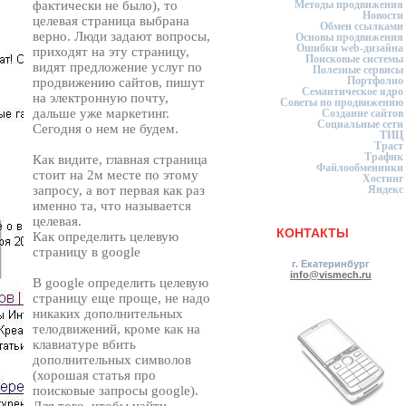
фактически не было), то
Методы продвижения
Новости
целевая страница выбрана
Обмен ссылками
верно. Люди задают вопросы,
Основы продвижения
Ошибки web-дизайна
приходят на эту страницу,
Поисковые системы
видят предложение услуг по
Полезные сервисы
Портфолио
продвижению сайтов, пишут
Семантическое ядро
на электронную почту,
Советы по продвижению
дальше уже маркетинг.
Создание сайтов
Социальные сети
Сегодня о нем не будем.
ТИЦ
Траст
Трафик
Как видите, главная страница
Файлообменники
стоит на 2м месте по этому
Хостинг
запросу, а вот первая как раз
Яндекс
именно та, что называется
целевая.
КОНТАКТЫ
Как определить целевую
страницу в google
г. Екатеринбург
info@vismech.ru
В google определить целевую
страницу еще проще, не надо
никаких дополнительных
телодвижений, кроме как на
клавиатуре вбить
дополнительных символов
(хорошая статья про
поисковые запросы google).
Для того, чтобы найти