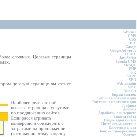
AdSense
CMS
CSS
DLE
Google
Google Adwords
HTML
 более сложных. Целевые страницы
JavaScript
Joomla CMS
емах.
MySQL
PHP
PR
SAPE
SEO
тором целевую страницу вы хотите
Web-дизайн
XML
Анализ
Биржи ссылок
Внешняя оптимизация
Внутренняя оптимизация
Наиболее релевантной
Графика
вылезла страница с услугами
Домены
по продвижению сайтов.
Заработок в интернете
Защита сайта
Если рассматривать
Индексация сайтов
конверсию и соизмерять с
Интернет-маркетинг
Ключевые слова
затратами на продвижение
Контекстная реклама
(которых по этому запросу
Контент