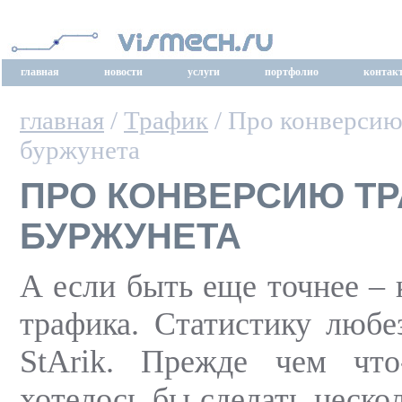
главная
новости
услуги
портфолио
контак
главная
/
Трафик
/ Про конверсию
буржунета
ПРО КОНВЕРСИЮ ТР
БУРЖУНЕТА
А если быть еще точнее – 
трафика. Статистику любе
StArik. Прежде чем что-
хотелось бы сделать неско