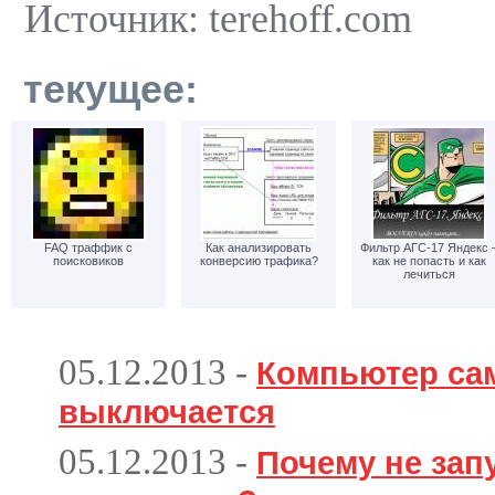
Источник: terehoff.com
текущее:
FAQ траффик с
Как анализировать
Фильтр АГС-17 Яндекс 
поисковиков
конверсию трафика?
как не попасть и как
лечиться
05.12.2013
-
Компьютер са
выключается
05.12.2013
-
Почему не зап