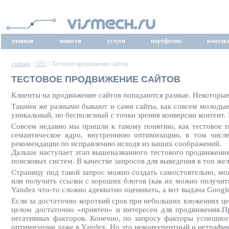
главная
новости
услуги
портфолио
контак
главная
/
SEO
/ Тестовое продвижение сайтов
ТЕСТОВОЕ ПРОДВИЖЕНИЕ САЙТОВ
Клиенты на продвижение сайтов попадаются разные. Некоторые 
Такими же разными бывают и сами сайты, как совсем молодые,
уникальный, но бесполезный с точки зрения конверсии контент
Совсем недавно мы пришли к такому понятию, как тестовое п
семантическое ядро, внутреннюю оптимизацию, в том числе 
рекомендации по исправлению исходя из ваших соображений.
Дальше наступает этап вышеназванного тестового продвижени
поисковых систем. В качестве запросов для выведения в топ же
Страницу под такой запрос можно создать самостоятельно, м
или получить ссылки с хороших блогов (как их можно получить
Yandex что-то сложно адекватно оценивать, а вот выдача Googl
Если за достаточно короткий срок при небольших вложениях цел
целом достаточно «приятен» и интересен для продвижения.Пр
негативных факторов. Конечно, по запросу факторы успешног
оптимизации даже в Yandex. Но это неконкурентный и нетрафик