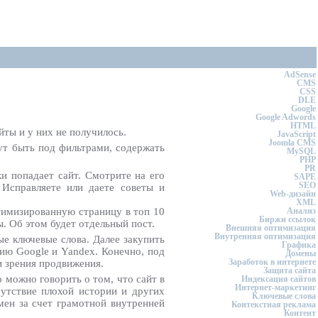
AdSense
CMS
CSS
DLE
Google
Google Adwords
HTML
ты и у них не получилось.
JavaScript
Joomla CMS
гут быть под фильтрами, содержать
MySQL
PHP
PR
и попадает сайт. Смотрите на его
SAPE
SEO
 Исправляете или даете советы и
Web-дизайн
XML
тимизированную страницу в топ 10
Анализ
Биржи ссылок
. Об этом будет отдельный пост.
Внешняя оптимизация
Внутренняя оптимизация
е ключевые слова. Далее закупить
Графика
цию Google и Yandex. Конечно, под
Домены
Заработок в интернете
и зрения продвижения.
Защита сайта
 можно говорить о том, что сайт в
Индексация сайтов
Интернет-маркетинг
сутствие плохой истории и других
Ключевые слова
мен за счет грамотной внутренней
Контекстная реклама
Контент