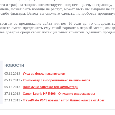
ти и трафика запрос, оптимизируете под него целевую страницу, 
е очень, может быть вообще не растут, может быть вы выбрали не 
-либо фильтры. Вывод вы сможете сделать, попробовав продвинут
ься ли за продвижение сайта или нет. И если да, то определить
можете смело предложить ему такой вариант в первый месяц или д
шее доверие среди своих потенциальных клиентов. Удачного продви
НОВОСТИ
05.12.2013
-
Уход за флэш-накопителем
05.12.2013
-
Компьютер самопроизвольно выключается
05.12.2013
-
Почему не запускается компьютер?
в
27.11.2013
-
Canon Legria HF R406 - Описание видеокамеры
27.11.2013
-
TravelMate P645 новый лэптоп бизнес-класса от Acer