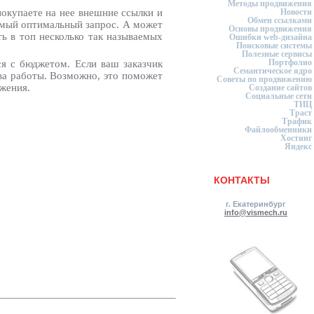
Методы продвижения
покупаете на нее внешние ссылки и
Новости
Обмен ссылками
самый оптимальный запрос. А может
Основы продвижения
ь в топ несколько так называемых
Ошибки web-дизайна
Поисковые системы
Полезные сервисы
Портфолио
ся с бюджетом. Если ваш заказчик
Семантическое ядро
ва работы. Возможно, это поможет
Советы по продвижению
жения.
Создание сайтов
Социальные сети
ТИЦ
Траст
Трафик
Файлообменники
Хостинг
Яндекс
КОНТАКТЫ
г. Екатеринбург
info@vismech.ru