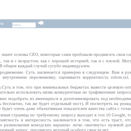
ты
знают основы СЕО, некоторые сами пробовали продвигать свои сай
 так и с возрастом, как с хорошей историей, так и с плохой. Мо
. В общем каждый случай сугубо индивидуален.
родвижение. Суть заключается примерно в следующем. Вам в рук
внутреннюю перелинковку, оцениваете корректность robots.txt.
я.Суть в том, что при минимальных бюджетах вывести целевую оп
лательно использовать низко конкурентные но трафикоемкие запросы
ожно подобрать из имеющихся и дооптимизировать под необходимы
 бесплатно, так же будет отдельный пост). И посмотреть на реак
e будет очень даже объективным показателем качества сайта с точк
евая страница по требуемому запросу выходит в топ 10 Google, то
иятность и интересность заключается в том, что есть траст, от
о размножения комодских варанов» легко «вытянуть» нулевой до
оемкий запрос, продвигать который особого смысла нет.