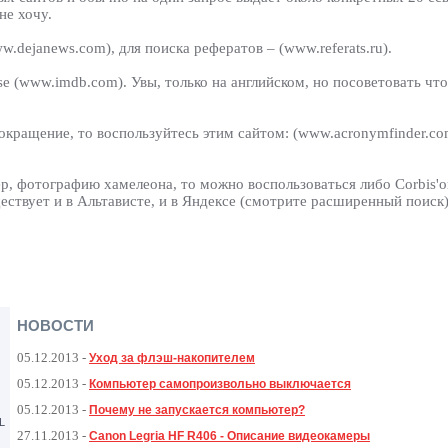
не хочу.
.dejanews.com), для поиска рефератов – (www.referats.ru).
(www.imdb.com). Увы, только на английском, но посоветовать что-
 сокращение, то воспользуйтесь этим сайтом: (www.acronymfinder.c
р, фотографию хамелеона, то можно воспользоваться либо Corbis'ом
ествует и в Альтависте, и в Яндексе (смотрите расширенный поиск)
НОВОСТИ
05.12.2013
-
Уход за флэш-накопителем
05.12.2013
-
Компьютер самопроизвольно выключается
05.12.2013
-
Почему не запускается компьютер?
L
27.11.2013
-
Canon Legria HF R406 - Описание видеокамеры