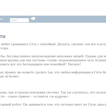
ты
ТИ
бят сравнивать Сеть с помойкой. Дескать, свалено там все в кучу
усора.
сь бы, бессмысленное нагромождение ненужных вещей. Однако для м
имая кружка для чая системы «тазик» водоизмещением чуть больше
азвать все это беспорядком или помойкой? Увольте!
стых правил, вы можете сделать так, что любая информация в Сети б
дно исчезнет.
кажу, как устроена поисковая система. Так уж случилось, что поль
сти – самое главное – остаются «за кадром».
оисковый робот. Он занимается тем, что путешествует по Сети, про