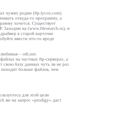
ах чужих родин (ftp.lycos.com)
чивать откуда-то программу, а
рограмму хочется. Существует
 Заходим на (www.filesearch.ru), и
 драйвер к старой карточке
обуйте ввести что-то вроде
юбимая – oth.net.
файлах на частных ftp-серверах, а
т свою базу данных чуть ли не раз
ы: находит больше файлов, чем
ользуетесь для этой цели
ch же на запрос «prodigy» даст