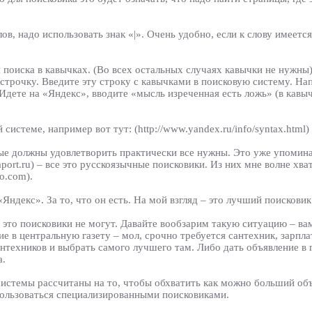
в, надо использовать знак «|». Очень удобно, если к слову имеет
поиска в кавычках. (Во всех остальных случаях кавычки не нужны)
у строчку. Введите эту строку с кавычками в поисковую систему. Н
Идете на «Яндекс», вводите «мысль изреченная есть ложь» (в кавычк
истеме, например вот тут: (http://www.yandex.ru/info/syntax.html)
рые должны удовлетворить практически все нужны. Это уже упоми
port.ru) – все это русскоязычные поисковики. Из них мне волне хв
o.com).
Яндекс». За то, что он есть. На мой взгляд – это лучший поисковик
й это поисковики не могут. Давайте вообзарим такую ситуацию – в
е в центральную газету – мол, срочно требуется сантехник, зарпла
нтехников и выбрать самого лучшего там. Либо дать объявление в
а.
истемы рассчитаны на то, чтобы обхватить как можно больший об
пользоваться специализированными поисковиками.