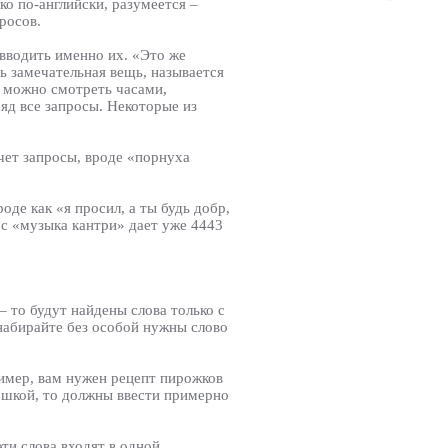
ко по-английски, разумеется –
росов.
 вводить именно их. «Это же
ть замечательная вещь, называется
цу можно смотреть часами,
яд все запросы. Некоторые из
чет запросы, вроде «порнуха
де как «я просил, а ты будь добр,
ос «музыка кантри» дает уже 4443
– то будут найдены слова только с
 набирайте без особой нужны слово
ример, вам нужен рецепт пирожков
тошкой, то должны ввести примерно
эти слова входят в одной