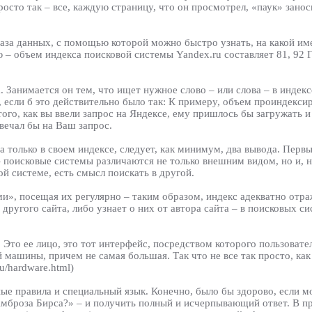
росто так – все, каждую страницу, что он просмотрел, «паук» зано
аза данных, с помощью которой можно быстро узнать, на какой им
– объем индекса поисковой системы Yandex.ru составляет 81, 92 Г
. Занимается он тем, что ищет нужное слово – или слова – в индек
, если б это действительно было так: К примеру, объем проиндекс
е того, как вы ввели запрос на Яндексе, ему пришлось бы загружать 
вечал бы на Ваш запрос.
а только в своем индексе, следует, как минимум, два вывода. Перв
й – поисковые системы различаются не только внешним видом, но и,
й системе, есть смысл поискать в другой.
и», посещая их регулярно – таким образом, индекс адекватно отр
 другого сайта, либо узнает о них от автора сайта – в поисковых 
Это ее лицо, это тот интерфейс, посредством которого пользовател
машины, причем не самая большая. Так что не все так просто, как 
u/hardware.html)
 правила и специальный язык. Конечно, было бы здорово, если мо
мброза Бирса?» – и получить полный и исчерпывающий ответ. В пр