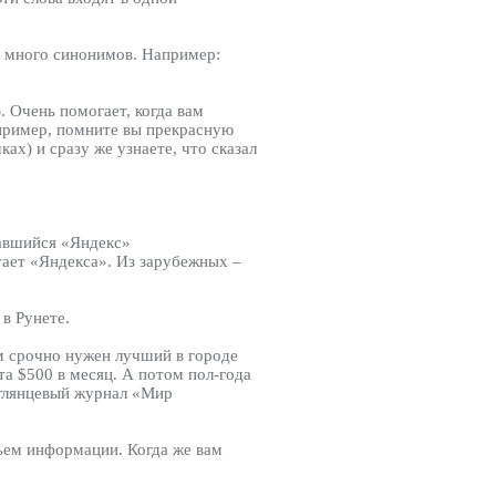
ся много синонимов. Например:
. Очень помогает, когда вам
апример, помните вы прекрасную
ах) и сразу же узнаете, что сказал
навшийся «Яндекс»
атает «Яндекса». Из зарубежных –
 в Рунете.
ам срочно нужен лучший в городе
та $500 в месяц. А потом пол-года
 глянцевый журнал «Мир
ъем информации. Когда же вам