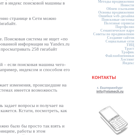
Методы продвижения
сит в индекс поисковой машины в
Новости
Обмен ссылками
Основы продвижения
Ошибки web-дизайна
енно странице в Сети можно
Поисковые системы
игабайт.
Полезные сервисы
Портфолио
Семантическое ядро
Советы по продвижению
Создание сайтов
се. Поисковая система не ищет «по
Социальные сети
ированной информации на Yandex.ru
ТИЦ
Траст
и просматривать 258 гигабайт
Трафик
Файлообменники
Хостинг
Яндекс
ый – если поисковая машина чего-
 например, индексом и способом его
КОНТАКТЫ
ажает изменения, происшедшие на
г. Екатеринбург
системах имеется возможность
info@vismech.ru
ь задает вопросы и получает на
кажется. Кстати, посмотреть, как
жно было бы просто так взять и
инципе, работы в этом