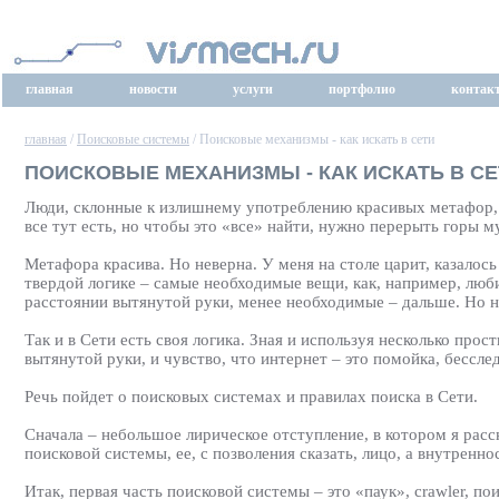
главная
новости
услуги
портфолио
контак
главная
/
Поисковые системы
/ Поисковые механизмы - как искать в сети
ПОИСКОВЫЕ МЕХАНИЗМЫ - КАК ИСКАТЬ В СЕ
Люди, склонные к излишнему употреблению красивых метафор, лю
все тут есть, но чтобы это «все» найти, нужно перерыть горы м
Метафора красива. Но неверна. У меня на столе царит, казало
твердой логике – самые необходимые вещи, как, например, люб
расстоянии вытянутой руки, менее необходимые – дальше. Но н
Так и в Сети есть своя логика. Зная и используя несколько про
вытянутой руки, и чувство, что интернет – это помойка, бессле
Речь пойдет о поисковых системах и правилах поиска в Сети.
Сначала – небольшое лирическое отступление, в котором я расс
поисковой системы, ее, с позволения сказать, лицо, а внутренно
Итак, первая часть поисковой системы – это «паук», crawler, п