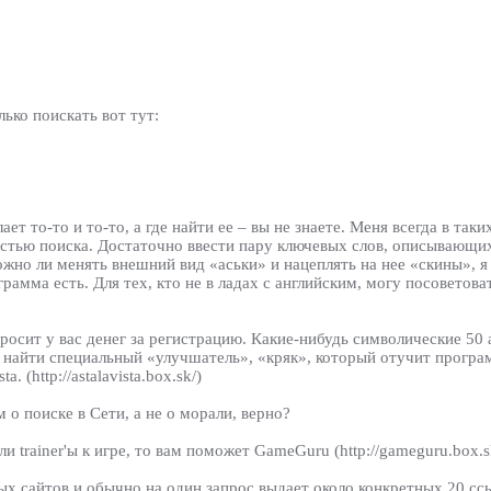
ько поискать вот тут:
ет то-то и то-то, а где найти ее – вы не знаете. Меня всегда в таки
остью поиска. Достаточно ввести пару ключевых слов, описывающ
жно ли менять внешний вид «аськи» и нацеплять на нее «скины», я 
ограмма есть. Для тех, кто не в ладах с английским, могу посоветоват
 просит у вас денег за регистрацию. Какие-нибудь символические 5
о: найти специальный «улучшатель», «кряк», который отучит прог
(http://astalavista.box.sk/)
 о поиске в Сети, а не о морали, верно?
и trainer'ы к игре, то вам поможет GameGuru (http://gameguru.box.sk
х сайтов и обычно на один запрос выдает около конкретных 20 сс