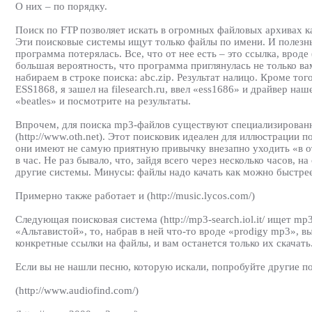
О них – по порядку.
Поиск по FTP позволяет искать в огромных файловых архивах как
Эти поисковые системы ищут только файлы по имени. И полезным
программа потерялась. Все, что от нее есть – это ссылка, вроде
большая вероятность, что программа приглянулась не только вам,
набираем в строке поиска: abc.zip. Результат налицо. Кроме то
ESS1868, я зашел на filesearch.ru, ввел «ess1686» и драйвер н
«beatles» и посмотрите на результаты.
Впрочем, для поиска mp3-файлов существуют специализированны
(http://www.oth.net). Этот поисковик идеален для иллюстрации 
они имеют не самую приятную привычку внезапно уходить «в от
в час. Не раз бывало, что, зайдя всего через несколько часов,
другие системы. Минусы: файлы надо качать как можно быстрее
Примерно также работает и (http://music.lycos.com/)
Следующая поисковая система (http://mp3-search.iol.it/ ищет mp
«Альтавистой», то, набрав в ней что-то вроде «prodigy mp3», в
конкретные ссылки на файлы, и вам останется только их скачать
Если вы не нашли песню, которую искали, попробуйте другие по
(http://www.audiofind.com/)