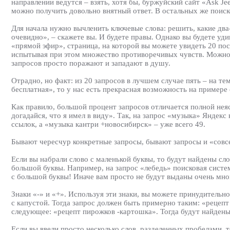
направлении ведутся – взять, хотя бы, буржуйский сайт «Ask Je
можно получить довольно внятный ответ. В остальных же поиск
Для начала нужно вычленить ключевые слова: решить, какие два
очевидно», – скажете вы. И будете правы. Однако вы будете уди
«прямой эфир», страница, на которой вы можете увидеть 20 посл
испытывая при этом множество противоречивых чувств. Можно 
запросов просто поражают и западают в душу.
Отрадно, но факт: из 20 запросов в лучшем случае пять – на т
бесплатная», то у нас есть прекрасная возможность на пример
Как правило, большой процент запросов отличается полной неяс
догадайся, что я имел в виду». Так, на запрос «музыка» Яндек
ссылок, а «музыка кантри +новосибирск» – уже всего 49.
Бывают чересчур конкретные запросы, бывают запросы и «совсем
Если вы набрали слово с маленькой буквы, то будут найдены сло
большой буквы. Например, на запрос «лебедь» поисковая систе
с большой буквы! Иначе вам просто не будут выданы очень мно
Знаки «-» и «+». Используя эти знаки, вы можете принудительн
с капустой. Тогда запрос должен быть примерно таким: «рецеп
следующее: «рецепт пирожков -картошка». Тогда будут найден
Если вы ввели просто несколько слов, разделенных пробелами, то