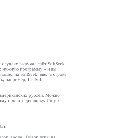
х случаях выручал сайт SoftSeek
их нужную программу – и вы
пошел на SoftSeek, ввел в строке
ь, например, ListSoft
0 американских рублей. Можно
рамму просить денюшку. Ищутся
/).
ылок, вроде «Обзор игры на