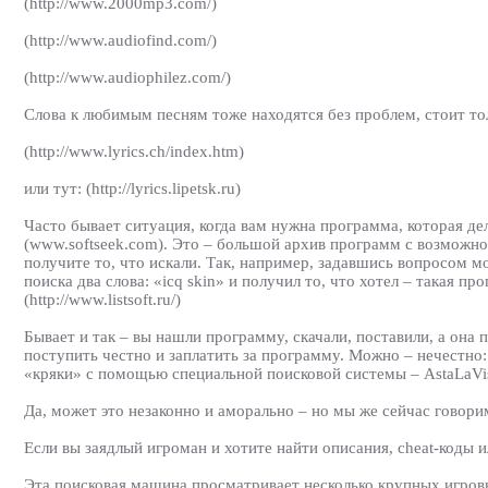
(http://www.2000mp3.com/)
(http://www.audiofind.com/)
(http://www.audiophilez.com/)
Слова к любимым песням тоже находятся без проблем, стоит тол
(http://www.lyrics.ch/index.htm)
или тут: (http://lyrics.lipetsk.ru)
Часто бывает ситуация, когда вам нужна программа, которая дела
(www.softseek.com). Это – большой архив программ с возможн
получите то, что искали. Так, например, задавшись вопросом мо
поиска два слова: «icq skin» и получил то, что хотел – такая пр
(http://www.listsoft.ru/)
Бывает и так – вы нашли программу, скачали, поставили, а она
поступить честно и заплатить за программу. Можно – нечестн
«кряки» с помощью специальной поисковой системы – AstaLaVista. 
Да, может это незаконно и аморально – но мы же сейчас говорим
Если вы заядлый игроман и хотите найти описания, cheat-коды ил
Эта поисковая машина просматривает несколько крупных игровы