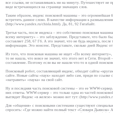
все ссылки, не останавливаясь ни на минуту. Путешествует не п
виде встречающихся на странице значащих слов.
Таким образом, индекс поисковой машины – это огромнейшая б
встретить данное слово. В качестве информации к размышлению 
(http://www.yandex.ru/chisla.html). Да, 81, 92 Гигабайт.
Третья часть, после индекса – это собственно поисковая машина
всему интернету» – это заблуждение. Представьте, что было бы
составляет 258, 67 Гб. А это значит, что не будь индекса, посл
информации. Это нонсенс. Представьте, сколько дней Яндекс от
Из того, что поисковая машина не ищет «По всему интернету», 
то не нашла, что вовсе не значит, что этого нет в Сети. Второ
составление. Поэтому если вы не нашли что-то в одной поисково
Поисковый робот, составляющий индекс, обходит сайты «кругам
сайте. Новые сайты «паук» находит либо сам, придя по ссылке с
«натравить» «паука» на свой сайт.
Ну и последняя часть поисковой системы – это ее WWW-сервер. 
них ответы. WWW-сервер – это только одна из частей поисковой 
выглядит Яндекс «в железе» можно вот тут: (http://www.yandex.r
Для «общения» с поисковыми системами существуют специальные
спросить: «Где можно найти полный текст «Словаря Дьявола» А