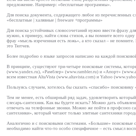
предложение. Например: «бесплатные программы».
Для поиска документа, содержащего любое из перечисленных сло
«бесплатные | халявные | freeware +программы»
Для поиска устойчивых словосочетаний нужно ввести фразу для 
нужно, к примеру, найти слова стихов, а вы помните всего одн
фрау «мысль изреченная есть ложь», а кто сказал – не помните. 
это Тютчев.
Более подробно о языке запросов написано на каждой поисковой с
В принципе, существуют три-четыре поисковые системы, кото
(www.yandex.ru), «Рамблер» (www.rambler.ru) и «Апорт» (www.a
всем известная AltaVista (www.altavista.com) и Yahoo (www.yaho
Пользуясь случаем, хотелось бы сказать «спасибо» поисковику «
Тем не менее, есть обширный ряд задач, удовлетворить которы
слесарь-сантехник. Как вы будете искать? Можно дать объявлени
отвечать на телефонные звонки. Можно же пойти в профсоюз са
сантехники», который читают только элитные сантехники город
Аналогично и с поисковыми системами. «Большие» поисковые с
необходимо найти что-то особо специфичное – есть смысл вос