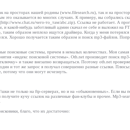
 на просторах нашей родины (www.filesearch.ru), так и на простор
 это оказывается во многих случаях. К примеру, вы собрались ска
 (http://www.chat.ru/чего-то_там/abc.zip). Ссылка не работает. А п
 и какой-нибудь заботливый админ скачал ее себе и выложил на FTP.
го, таким образом неплохо ищутся драйвера. Когда у меня потерялся
ашелся. Хорошо получается таким образом и поиск mp3-файлов. Попр
е поисковые системы, причем в немалых количествах. Моя самая л
понятия «индекс поисковой системы». Oth.net производит поиск mp3-
ключку» и также внезапно возвращаться. Поэтому oth.net проверяе
 на один и тот же запрос я получал совершенно разные ссылки. Плюс
, потому что они могут исчезнуть.
3'шки не только на ftp-серверах, но и на «обыкновенных». Если вы п
ы получите кучу ссылок на различные фан-клубы и прочее. Mp3-sear
.
исковики, благо, что их достаточно: