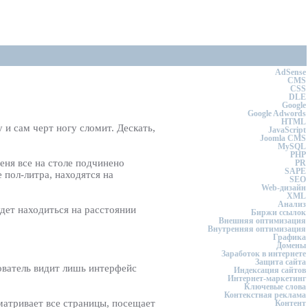
AdSense
CMS
CSS
DLE
Google
Google Adwords
HTML
 и сам черт ногу сломит. Дескать,
JavaScript
Joomla CMS
MySQL
PHP
еня все на столе подчинено
PR
SAPE
 пол-литра, находятся на
SEO
Web-дизайн
XML
Анализ
удет находиться на расстоянии
Биржи ссылок
Внешняя оптимизация
Внутренняя оптимизация
Графика
Домены
Заработок в интернете
Защита сайта
зователь видит лишь интерфейс
Индексация сайтов
Интернет-маркетинг
Ключевые слова
Контекстная реклама
сматривает все страницы, посещает
Контент