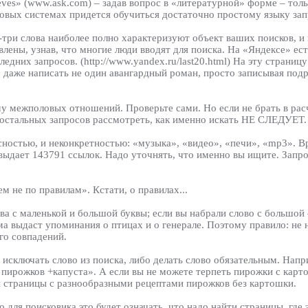
eves» (www.ask.com) – задав вопрос в «литературной» форме – толь
овых системах придется обучиться достаточно простому языку зап
-три слова наиболее полно характеризуют объект ваших поисков, и
влены, узнав, что многие люди вводят для поиска. На «Яндексе» ес
едних запросов. (http://www.yandex.ru/last20.html) На эту страни
даже написать не один авангардный роман, просто записывая подр
ему межполовых отношений. Проверьте сами. Но если не брать в рас
е остальных запросов рассмотреть, как именно искать НЕ СЛЕДУЕТ.
ностью, и неконкретностью: «музыка», «видео», «печи», «mp3». Вро
с выдает 143791 ссылок. Надо уточнять, что именно вы ищите. Запр
 не по правилам». Кстати, о правилах...
ва с маленькой и большой буквы; если вы набрали слово с большой 
ма выдаст упоминания о птицах и о генерале. Поэтому правило: не
го совпадений.
о исключать слово из поиска, либо делать слово обязательным. Нап
т пирожков +капуста». А если вы не можете терпеть пирожки с кар
ы страницы с разнообразными рецептами пирожков без картошки.
 для поисковика это будет означать, что надо найти страницы, где 