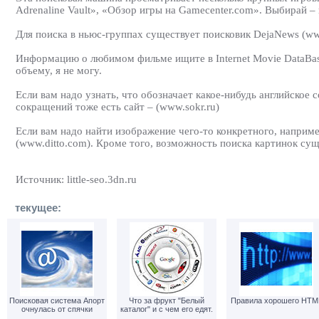
Adrenaline Vault», «Обзор игры на Gamecenter.com». Выбирай – 
Для поиска в ньюс-группах существует поисковик DejaNews (www
Информацию о любимом фильме ищите в Internet Movie DataBase 
объему, я не могу.
Если вам надо узнать, что обозначает какое-нибудь английское
сокращений тоже есть сайт – (www.sokr.ru)
Если вам надо найти изображение чего-то конкретного, наприме
(www.ditto.com). Кроме того, возможность поиска картинок сущ
Источник: little-seo.3dn.ru
текущее:
Поисковая система Апорт
Что за фрукт "Белый
Правила хорошего HTM
очнулась от спячки
каталог" и с чем его едят.