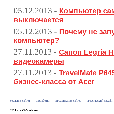
05.12.2013
-
Компьютер са
выключается
05.12.2013
-
Почему не зап
компьютер?
27.11.2013
-
Canon Legria H
видеокамеры
27.11.2013
-
TravelMate P6
бизнес-класса от Acer
создание сайтов
разработки
продвижение сайтов
графический дизайн
2011 г., «VisMech.ru»