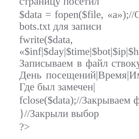
страницу посетил
$data = fopen($file, «a»);
bots.txt для записи
fwrite($data,
«$inf|$day|$time|$bot|$i
Записываем в файл ствок
День посещений|Время|Им
Где был замечен|
fclose($data);//Закрываем ф
}//Закрыли выбор
?>