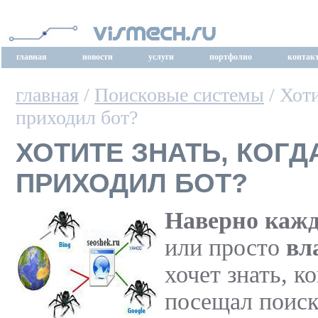
главная
новости
услуги
портфолио
контак
главная
/
Поисковые системы
/ Хоти
приходил бот?
ХОТИТЕ ЗНАТЬ, КОГД
ПРИХОДИЛ БОТ?
Наверно кажд
или просто
вл
хочет знать, ко
посещал поиск