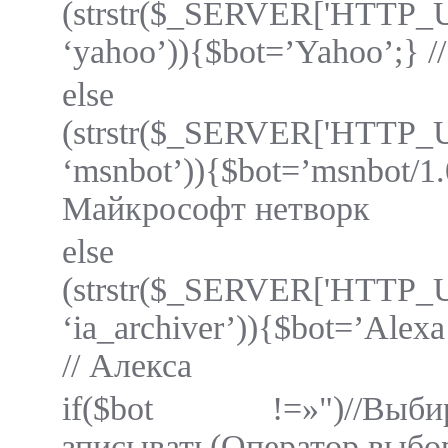
(strstr($_SERVER['HTTP
‘yahoo’)){$bot=’Yahoo’;} /
else
(strstr($_SERVER['HTTP
‘msnbot’)){$bot=’msn
Майкрософт нетворк
else
(strstr($_SERVER['HTTP
‘ia_archiver’)){$bot=’Alexa
// Алекса
if($bot !=»")//В
зписывать(Оператор выбо