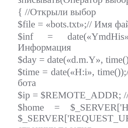
{ //Открыли выбор
$file = «bots.txt»;// Имя ф
$inf = date(«YmdHis»
Информация
$day = date(«d.m.Y», time()
$time = date(«H:i», time()
бота
$ip = $REMOTE_ADDR; // 
$home = $_SERVER['H
$_SERVER['REQUEST_URI