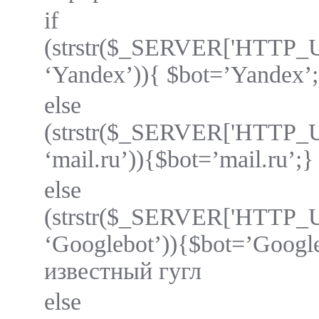
if
(strstr($_SERVER['HTTP
‘Yandex’)){ $bot=’Yandex’;
else
(strstr($_SERVER['HTTP
‘mail.ru’)){$bot=’mail.ru’;}
else
(strstr($_SERVER['HTTP
‘Googlebot’)){$bot=’Goo
известный гугл
else