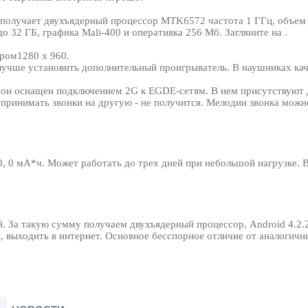
 он получает двухъядерный процессор MTK6572 частота 1 ГГц, объе
о 32 ГБ, графика Mali-400 и оперативка 256 Мб. Загляните на .
ером1280 х 960.
лучше установить дополнительный проигрыватель. В наушниках кач
тфон оснащен подключением 2G к EGDE-сетям. В нем присутствуют 
 принимать звонки на другую - не получится. Мелодии звонка можн
0 мА*ч. Может работать до трех дней при небольшой нагрузке. В
. За такую сумму получаем двухъядерный процессор, Android 4.2.
, выходить в интернет. Основное бесспорное отличие от аналогич