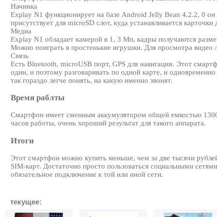
Начинка
Explay N1 функционирует на базе Android Jelly Bean 4.2.2, 0
присутствует для microSD слот, куда устанавливается карточки д
Медиа
Explay N1 обладает камерой в 1, 3 Мп, кадры получаются разм
Можно поиграть в простенькие игрушки. Для просмотра видео 
Связь
Есть Bluetooth, microUSB порт, GPS для навигации. Этот смар
один, и поэтому разговаривать по одной карте, и одновременно
так гораздо легче понять, на какую именно звонят.
Время раблты
Смартфон имеет сменным аккумулятором общей емкостью 1300, 
часов работы, очень хороший результат для такого аппарата.
Итоги
Этот смартфон можно купить меньше, чем за две тысячи рублей
SIM-карт. Достаточно просто пользоваться социальными сетями
обязательное подключение к той или иной сети.
текущее: