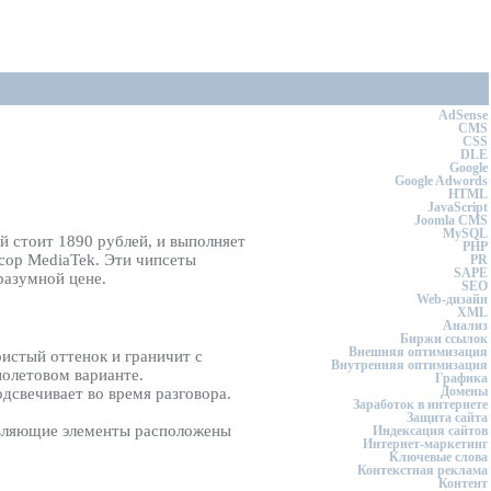
AdSense
CMS
CSS
DLE
Google
Google Adwords
HTML
JavaScript
Joomla CMS
MySQL
й стоит 1890 рублей, и выполняет
PHP
сор MediaTek. Эти чипсеты
PR
SAPE
разумной цене.
SEO
Web-дизайн
XML
Анализ
Биржи ссылок
Внешняя оптимизация
ристый оттенок и граничит с
Внутренняя оптимизация
иолетовом варианте.
Графика
Домены
дсвечивает во время разговора.
Заработок в интернете
Защита сайта
равляющие элементы расположены
Индексация сайтов
Интернет-маркетинг
Ключевые слова
Контекстная реклама
Контент