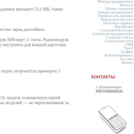
Методы продвижения
Новости
Обмен ссылками
м данных вмещает 512 МБ, также
Основы продвижения
Ошибки web-дизайна
Поисковые системы
Полезные сервисы
Портфолио
ество звука достойное.
Семантическое ядро
Советы по продвижению
Создание сайтов
для SIM-карт 2 слота. Радиомодуль
Социальные сети
о настроить для каждой карточки,
ТИЦ
Траст
Трафик
Файлообменники
Хостинг
Яндекс
 играх получается примерно 5
КОНТАКТЫ
г. Екатеринбург
info@vismech.ru
2.0, модель оснащенную парой
ных моделей — не переплачиваем за