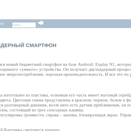
ты
ЪЯДЕРНЫЙ СМАРТФОН
ся новый бюджетный смартфон на базе Android. Explay N1, которы
ноценного «умного» устройства. Он получает двухъядерный процес
ое энергопотребление, хорошая производительность. И все это по 
 изготовлен из пластика, основная его часть имеет матовый сереб
цвета. Цветовая гамма представлена в красном, черном, белом и ф
я разговорный динамик, возле него есть датчик приближения, он по
лок, состоящий из трех сенсорных клавиш.
регулировка громкости, справа – кнопка, блокирующая экран. Уп
.0 Картинка смотрится хорошо.