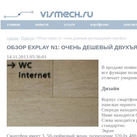
главная
новости
услуги
портфолио
контак
главная
/
Новости
/ Обзор explay n1: очень дешевый двухъядерный смартфон
ОБЗОР EXPLAY N1: ОЧЕНЬ ДЕШЕВЫЙ ДВУХ
14.11.2013 05:36:01
В продаже появил
все функции пол
отличает умеренн
Дизайн
Корпус смартфона
панелью черного 
Спереди находитс
Ниже находится б
Слева находится 
стандартно.
Экран
Смартфон имеет 3, 50-дюймовый экран, разрешение 320.0х 480