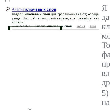
Я
д
кл
мо
Т
ф
пр
в
др
5)
на