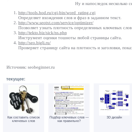
Ну и напоследок несколько 
http://tools.hod.ru/cgi-bin/word_rating.cgi
Определяет вхождения слов и фраз в заданном текст.
http://www.seotxt.com/service/optimizer/
Позволяет узнать плотность определенных ключевых слов 
http://tekto.biz/sick/ns.php
Инструмент оценки тошноты любой страницы сайта.
http://seo.bigli.ru/
Проверяет страницу сайта на плотность и заголовки, пока
Источник: seobeginner.ru
текущее:
Как составить список
Подбор ключевых слов —
3D дизайн
ключевых слов
как правильно?