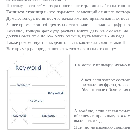
Поэтому часто вебмастера проверяют страницы сайта на тошно
Тошнота страницы
- это параметр, зависящий от числа повтор
Думаю, теперь понятно, что важна именно правильная плотнос
За все время сеошной деятельности я видел различные цифры: о
Конечно, точную формулу расчета никто дать не сможет, но 
должна быть от 4 до 6%. Чуть больше, чуть меньше - не беда.
Также рекомендуется выделять часть ключевых слов тегами H1-H6,
Вот пример распределения ключевого слова на странице:
Т.е. если, к примеру, нужно
А вот если запрос состои
вхождения фразы, также 
"бесплатные объявления в
А вообще, если статья тема
обеспечит правильную
плот
выделить и т.д.
Я лично не измеряю специаль