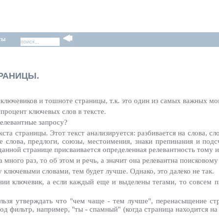
ты
РАНИЦЫ.
ключевиков и тошноте страницы, т.к. это один из самых важных м
о процент ключевых слов в тексте.
релевантные запросу?
кста страницы. Этот текст анализируется: разбивается на слова, с
е слова, предлоги, союзы, местоимения, знаки препинания и под
 данной странице присваивается определенная релевантность тому и
а много раз, то об этом и речь, а значит она релевантна поисковому
ключевыми словами, тем будет лучше. Однако, это далеко не так.
нии ключевик, а если каждый еще и выделены тегами, то совсем 
нельзя утверждать что "чем чаще - тем лучше", перенасыщение 
од фильтр, например, "ты - спамный" (когда страница находится на