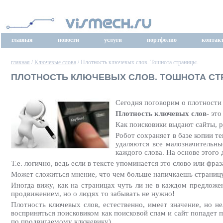
главная
новости
услуги
портфолио
контак
главная
/
Ключевые слова
/ Плотность ключевых слов. Тошнота страницы.
ПЛОТНОСТЬ КЛЮЧЕВЫХ СЛОВ. ТОШНОТА СТ
Сегодня поговорим о плотности 
Плотность ключевых слов
- эт
Как поисковики выдают сайты, 
Робот сохраняет в базе копии те
удаляются все малозначительны
каждого слова. На основе этого
Т.е. логично, ведь если в тексте упоминается это слово или фраз
Может сложиться мнение, что чем больше напичкаешь страницу 
Иногда вижу, как на страницах чуть ли не в каждом предложе
продвижением, но о людях то забывать не нужно!
Плотность ключевых слов, естественно, имеет значение, но 
восприняться поисковиком как поисковой спам и сайт попадет п
по продвигаемому ключевику).