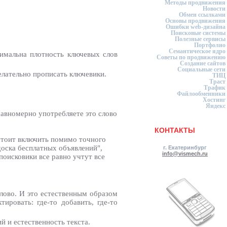
Методы продвижения
Новости
Обмен ссылками
Основы продвижения
Ошибки web-дизайна
Поисковые системы
Полезные сервисы
Портфолио
Семантическое ядро
тимальна плотность ключевых слов
Советы по продвижению
Создание сайтов
Социальные сети
желательно прописать ключевики.
ТИЦ
Траст
Трафик
Файлообменники
Хостинг
Яндекс
 равномерно употребляете это слово
КОНТАКТЫ
а стоит включить помимо точного
"доска бесплатных объявлений",
г. Екатеринбург
info@vismech.ru
 поисковики все равно учтут все
слово. И это естественным образом
ировать: где-то добавить, где-то
 и естественность текста.