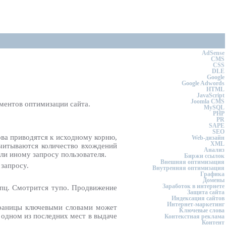
AdSense
CMS
CSS
DLE
Google
Google Adwords
HTML
JavaScript
Joomla CMS
оментов оптимизации сайта.
MySQL
PHP
PR
SAPE
SEO
лова приводятся к исходному корню,
Web-дизайн
XML
считываются количество вхождений
Анализ
ли иному запросу пользователя.
Биржи ссылок
Внешняя оптимизация
 запросу.
Внутренняя оптимизация
Графика
Домены
Заработок в интернете
ппц. Смотрится тупо. Продвижение
Защита сайта
Индексация сайтов
Интернет-маркетинг
страницы ключевыми словами может
Ключевые слова
 одном из последних мест в выдаче
Контекстная реклама
Контент