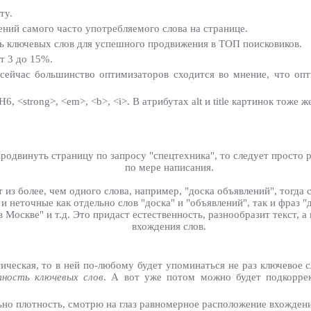
ту.
ений самого часто употребляемого слова на странице.
ть ключевых слов для успешного продвижения в ТОП поисковиков.
т 3 до 15%.
сейчас большинство оптимизаторов сходится во мнение, что оп
 <strong>, <em>, <b>, <i>. В атрибутах alt и title картинок тоже 
 продвинуть страницу по запросу "спецтехника", то следует просто
по мере написания.
т из более, чем одного слова, например, "доска объявлений", тогд
и неточные как отдельно слов "доска" и "объявлений", так и фраз 
 Москве" и т.д. Это придаст естественность, разнообразит текст, а
вхождения слов.
тическая, то в ней по-любому будет упоминаться не раз ключевое 
ность ключевых слов
. А вот уже потом можно будет подкоррект
но плотность, смотрю на глаз равномерное расположение вхождений