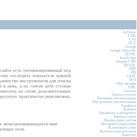
AdSense
CMS
CSS
DLE
Google
Google Adwords
HTML
JavaScript
Joomla CMS
MySQL
PHP
ы сайта есть оптимизированный под
PR
этому отследить показатели каждой
SAPE
SEO
ьшинство инструментов для поиска
Web-дизайн
 в день, а на самом деле столько
XML
приносить по сотне дополнительных
Анализ
Биржи ссылок
 вручную практически невозможно,
Внешняя оптимизация
Внутренняя оптимизация
Графика
Домены
Заработок в интернете
Защита сайта
Индексация сайтов
ое легкозапоминающееся имя.
Интернет-маркетинг
Ключевые слова
вующее поле.
Контекстная реклама
Контент