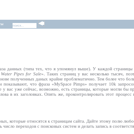
ты
 база данных (типа тех, что я упомянул выше). У каждой страниц
 Water Pipes for Sale
». Таких страниц у вас несколько тысяч, по
снове полученных даных крайне проблематично. Тем более что бол
 показывают, что фраза «MySpace Pimps» получает 10k запросов
е у вас уже сейчас, возможно, есть страницы, которые могли бы 
лова в их заголовках. Опять же, проконтролировать этот процесс
нных, которые относятся к страницам сайта. Дайте этому полю люб
ь число переходов с поисковых систем и делать запись в соответст