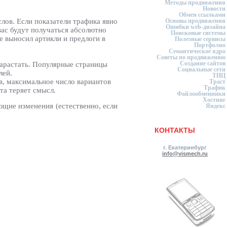
Методы продвижения
Новости
Обмен ссылками
слов. Если показатели трафика явно
Основы продвижения
Ошибки web-дизайна
вас будут получаться абсолютно
Поисковые системы
е выносил артикли и предлоги в
Полезные сервисы
Портфолио
Семантическое ядро
Советы по продвижению
Создание сайтов
арастать. Популярные страницы
Социальные сети
лей.
ТИЦ
ов, максимальное число вариантов
Траст
Трафик
та теряет смысл.
Файлообменники
Хостинг
ющие изменения (естественно, если
Яндекс
КОНТАКТЫ
г. Екатеринбург
info@vismech.ru