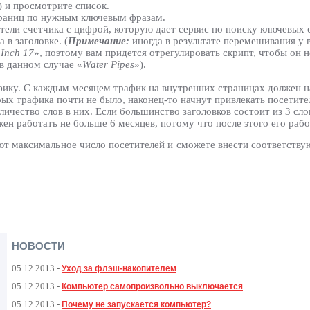
>) и просмотрите список.
раниц по нужным ключевым фразам.
тели счетчика с цифрой, которую дает сервис по поиску ключевых 
в заголовке. (
Примечание:
иногда в результате перемешивания у 
 Inch 17
», поэтому вам придется отрегулировать скрипт, чтобы он н
в данном случае «
Water Pipes
»).
фику. С каждым месяцем трафик на внутренних страницах должен н
рых трафика почти не было, наконец-то начнут привлекать посетите
личество слов в них. Если большинство заголовков состоит из 3 сл
жен работать не больше 6 месяцев, потому что после этого его рабо
ают максимальное число посетителей и сможете внести соответству
НОВОСТИ
05.12.2013
-
Уход за флэш-накопителем
05.12.2013
-
Компьютер самопроизвольно выключается
05.12.2013
-
Почему не запускается компьютер?