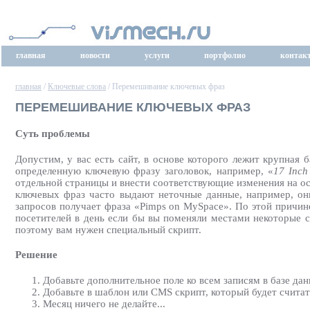
главная
новости
услуги
портфолио
контак
главная
/
Ключевые слова
/ Перемешивание ключевых фраз
ПЕРЕМЕШИВАНИЕ КЛЮЧЕВЫХ ФРАЗ
Суть проблемы
Допустим, у вас есть сайт, в основе которого лежит крупная
определенную ключевую фразу заголовок, например, «
17 Inch
отдельной страницы и внести соответствующие изменения на о
ключевых фраз часто выдают неточные данные, например, они
запросов получает фраза «Pimps on MySpace». По этой причин
посетителей в день если бы вы поменяли местами некоторые с
поэтому вам нужен специальный скрипт.
Решение
Добавьте дополнительное поле ко всем записям в базе да
Добавьте в шаблон или CMS скрипт, который будет считат
Месяц ничего не делайте...