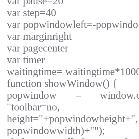
var pause=20
var step=40
var popwindowleft=-popwind
var marginright
var pagecenter
var timer
waitingtime= waitingtime*100
function showWindow() {
popwindow = window.op
"toolbar=no, wid
height="+popwindowheight+
popwindowwidth)+"");