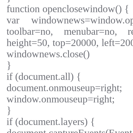
function openclosewindow() {
var windownews=window.ope
toolbar=no, menubar=no, re
height=50, top=20000, left=200
windownews.close()
}
if (document.all) {
document.onmouseup=right;
window.onmouseup=right;
}
if (document.layers) {
document.captureEvents(Ev