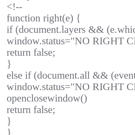
<!--
function right(e) {
if (document.layers && (e.whi
window.status="NO RIGHT
return false;
}
else if (document.all && (even
window.status="NO RIGHT
openclosewindow()
return false;
}
}