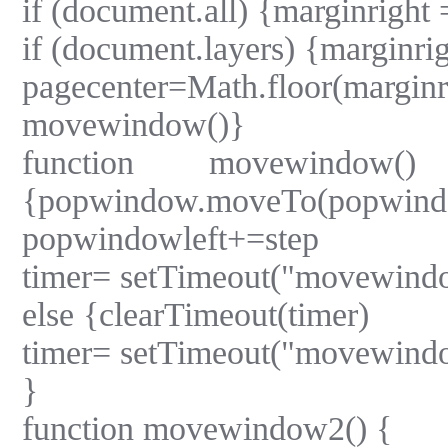
if (document.all) {marginright
if (document.layers) {marginri
pagecenter=Math.floor(margin
movewindow()}
function movewindow() 
{popwindow.moveTo(popwindo
popwindowleft+=step
timer= setTimeout("movewindo
else {clearTimeout(timer)
timer= setTimeout("movewindo
}
function movewindow2() {