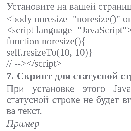
Установите на вашей стран
<body onresize="noresize()" o
<script language="JavaScript">
function noresize(){
self.resizeTo(10, 10)}
// --></script>
7. Скрипт для статусной с
При установке этого Java
статусной строке не будет в
ва текст.
Пример