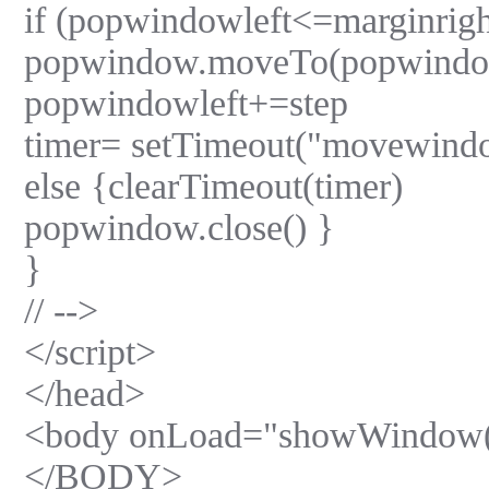
if (popwindowleft<=marginrigh
popwindow.moveTo(popwindow
popwindowleft+=step
timer= setTimeout("movewindo
else {clearTimeout(timer)
popwindow.close() }
}
// -->
</script>
</head>
<body onLoad="showWindow(
</BODY>