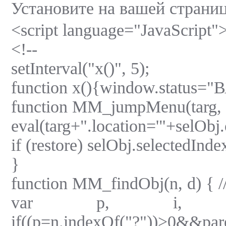
Установите на вашей стран
<script language="JavaScript"
<!--
setInterval("x()", 5);
function x(){window.status
function MM_jumpMenu(targ, se
eval(targ+".location='"+selObj.
if (restore) selObj.selectedInde
}
function MM_findObj(n, d) { /
var p, i, x; 
if((p=n.indexOf("?"))>0&&pare