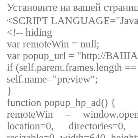
Установите на вашей стран
<SCRIPT LANGUAGE="JavaS
<!-- hiding
var remoteWin = null;
var popup_url = "http://В
if (self.parent.frames.length ==
self.name="preview";
}
function popup_hp_ad() {
remoteWin = window.open(
location=0, directories=0,
resizable=0, width=640, heigh