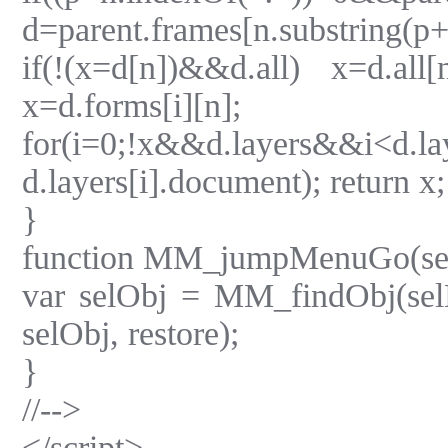
d=parent.frames[n.substring(p+
if(!(x=d[n])&&d.all) x=d.all
x=d.forms[i][n];
for(i=0;!x&&d.layers&&i<d
d.layers[i].document); return x;
}
function MM_jumpMenuGo(selNa
var selObj = MM_findObj(sel
selObj, restore);
}
//-->
</script>