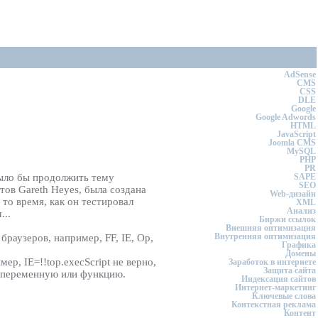
AdSense
CMS
CSS
DLE
Google
Google Adwords
HTML
JavaScript
Joomla CMS
MySQL
PHP
PR
 было бы продолжить тему
SAPE
SEO
тов Gareth Heyes, была создана
Web-дизайн
 то время, как он тестировал
XML
Анализ
...
Биржи ссылок
Внешняя оптимизация
Внутренняя оптимизация
раузеров, например, FF, IE, Op,
Графика
Домены
р, IE=!!top.execScript не верно,
Заработок в интернете
Защита сайта
к переменную или функцию.
Индексация сайтов
Интернет-маркетинг
Ключевые слова
Контекстная реклама
Контент