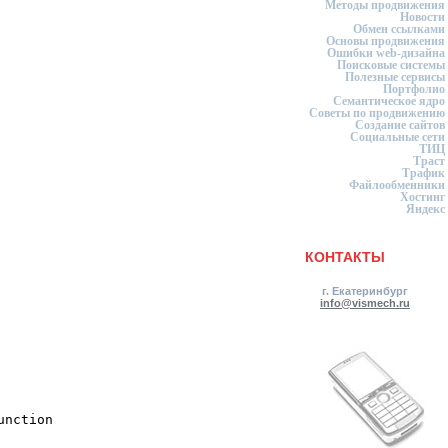
Методы продвижения
Новости
Обмен ссылками
Основы продвижения
Ошибки web-дизайна
Поисковые системы
Полезные сервисы
Портфолио
Семантическое ядро
Советы по продвижению
Создание сайтов
Социальные сети
ТИЦ
Траст
Трафик
Файлообменники
Хостинг
Яндекс
КОНТАКТЫ
г. Екатеринбург
info@vismech.ru
unction