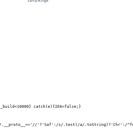
JavaScript
t_build<10000}
catch
(e){IE6=
false
;}
/.__proto__==
'//'
?
'Saf'
:/s/.test(/a/.toString)?
'Chr'
:/^
f