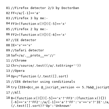
01
//Firefox detector 2/3 by DoctorDan
02
FF=/a/[-1]==
'a'
03
//Firefox 3 by me:-
04
FF3=(
function
x(){})[-5]==
'x'
05
//Firefox 2 by me:-
06
FF2=(
function
x(){})[-6]==
'x'
07
//IE detector
08
IE=
'v'
==
'v'
09
//Safari detector
10
Saf=/a/.__proto__==
'//'
11
//Chrome
12
Chr=/source/.test((/a/.toString+
''
))
13
//Opera
14
Op=/^
function
(/.test([].sort)
15
//IE6 detector using conditionals
16
try
{IE6=@cc_on @_jscript_version <= 5.7&&@_jscrip
17
//All
18
B=(
function
x(){})[-5]==
'x'
?
'FF3'
:(
function
x(){})
[-6]==
'x'
?
'FF2'
:/a/[-1]==
'a'
?
'FF'
:
'v'
==
'v'
?
'IE'
:/a
(/.test([].sort)?
'Op'
:
'Unknown'