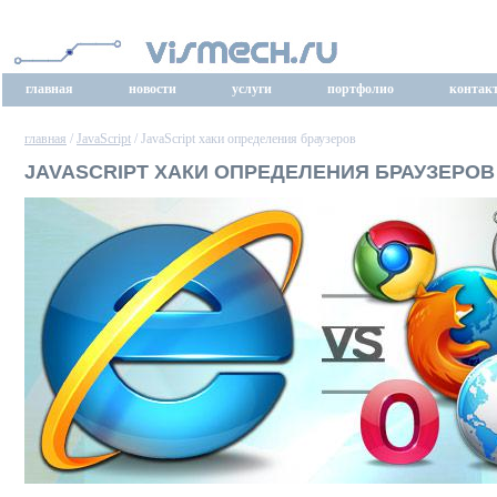
главная
новости
услуги
портфолио
контак
главная
/
JavaScript
/ JavaScript хаки определения браузеров
JAVASCRIPT ХАКИ ОПРЕДЕЛЕНИЯ БРАУЗЕРОВ