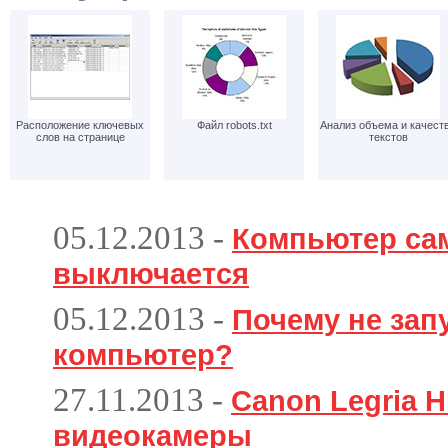
Расположение ключевых
Файл robots.txt
Анализ объема и качест
слов на странице
текстов
05.12.2013
-
Компьютер са
выключается
05.12.2013
-
Почему не зап
компьютер?
27.11.2013
-
Canon Legria H
видеокамеры