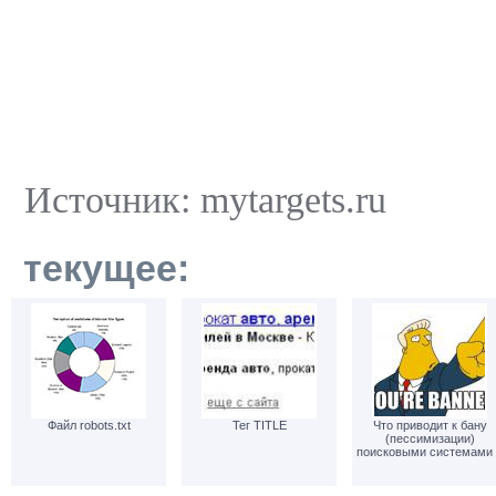
Источник: mytargets.ru
текущее:
Файл robots.txt
Тег TITLE
Что приводит к бану
(пессимизации)
поисковыми системами 