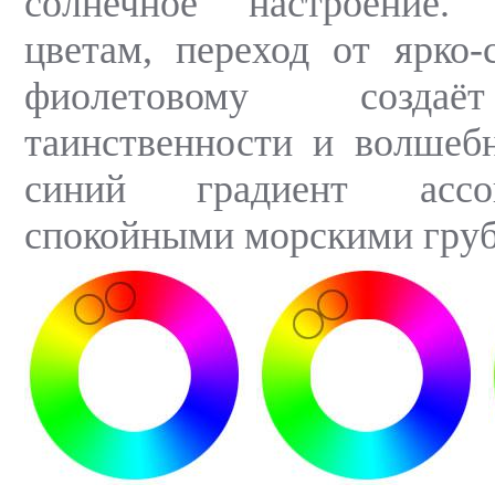
солнечное настроение.
цветам, переход от ярко-
фиолетовому созда
таинственности и волшебн
синий градиент ассо
спокойными морскими гру