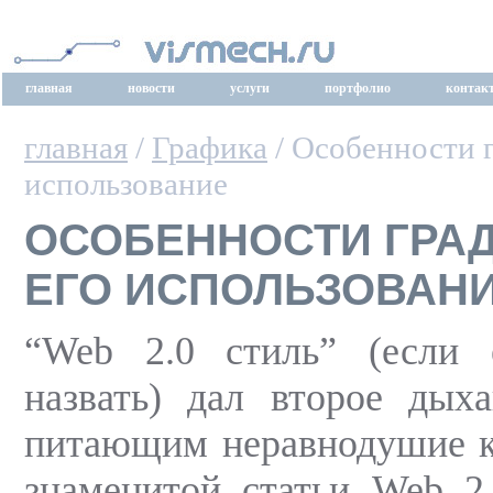
главная
новости
услуги
портфолио
контак
главная
/
Графика
/ Особенности г
использование
ОСОБЕННОСТИ ГРАД
ЕГО ИСПОЛЬЗОВАН
“Web 2.0 стиль” (если
назвать) дал второе дых
питающим неравнодушие к
знаменитой статьи Web 2.