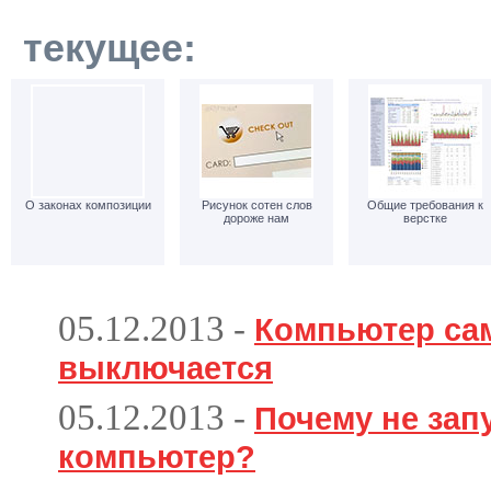
текущее:
О законах композиции
Рисунок сотен слов
Общие требования к
дороже нам
верстке
05.12.2013
-
Компьютер са
выключается
05.12.2013
-
Почему не зап
компьютер?