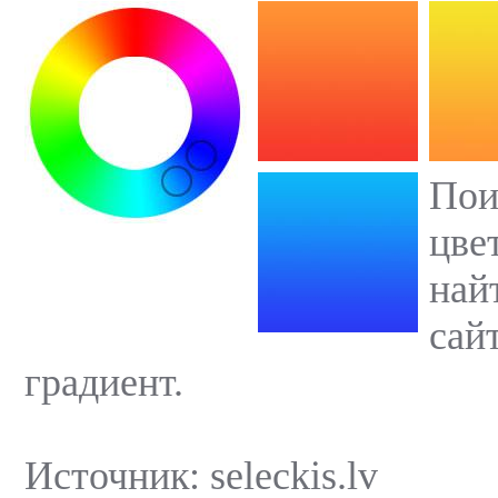
Пои
цве
най
сай
градиент.
Источник: seleckis.lv