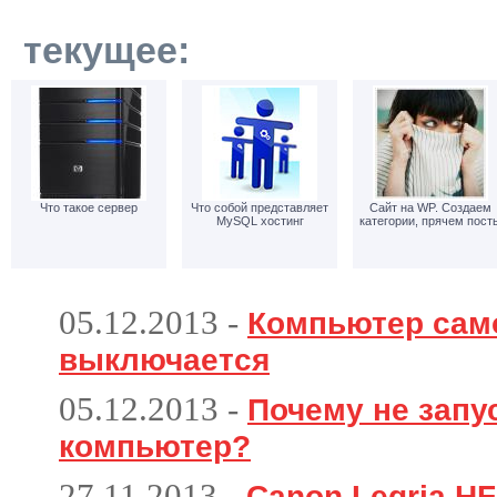
текущее:
Что такое сервер
Что собой представляет
Сайт на WP. Создаем
MySQL хостинг
категории, прячем пост
05.12.2013
-
Компьютер сам
выключается
05.12.2013
-
Почему не запу
компьютер?
27.11.2013
-
Canon Legria HF