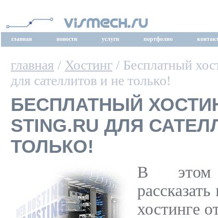
главная
новости
услуги
портфолио
контак
главная
/
Хостинг
/ Бесплатный хост
для сателлитов и не только!
БЕСПЛАТНЫЙ ХОСТИН
STING.RU ДЛЯ САТЕЛ
ТОЛЬКО!
В этом
рассказать
хостинге от