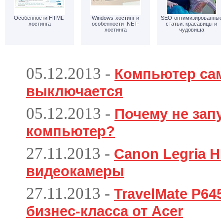
Особенности HTML-
Windows-хостинг и
SEO-оптимизированны
хостинга
особенности .NET-
статьи: красавицы и
хостинга
чудовища
05.12.2013
-
Компьютер са
выключается
05.12.2013
-
Почему не зап
компьютер?
27.11.2013
-
Canon Legria H
видеокамеры
27.11.2013
-
TravelMate P6
бизнес-класса от Acer