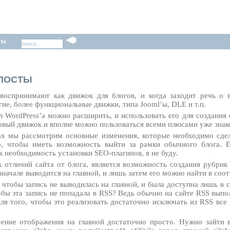
ты
 ПОСТЫ
воспринимают как движок для блогов, и когда заходит речь о 
ие, более функциональные движки, типа Jooml’ы, DLE и т.п.
 WordPress’а можно расширить, и использовать его для создания с
овый движок и вполне можно пользоваться всеми плюсами уже знак
ах мы рассмотрим основные изменения, которые необходимо сдел
о, чтобы иметь возможность выйти за рамки обычного блога. Е
к необходимость установки SEO-плагинов, я не буду.
 отличий сайта от блога, является возможность создания рубрик
 вначале выводится на главной, и лишь затем его можно найти в соо
, чтобы запись не выводилась на главной, и была доступна лишь в
тобы эта запись не попадала в RSS? Ведь обычно на сайте RSS вып
ля того, чтобы это реализовать достаточно исключать из RSS все 
чение отображения на главной достаточно просто. Нужно зайти 