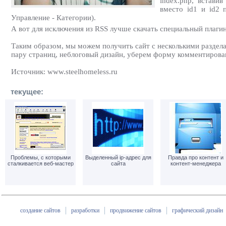
index.php, вставив
вместо id1 и id2 
Управление - Категории).
А вот для исключения из RSS лучше скачать специальный плагин
Таким образом, мы можем получить сайт с несколькими раздел
пару страниц, неблоговый дизайн, уберем форму комментирован
Источник: www.steelhomeless.ru
текущее:
Проблемы, с которыми
Выделенный ip-адрес для
Правда про контент и
сталкивается веб-мастер
сайта
контент-менеджера
создание сайтов
разработки
продвижение сайтов
графический дизайн