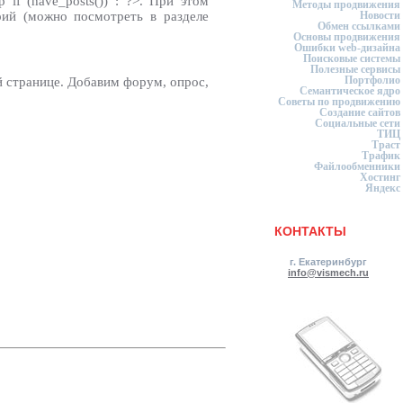
p if (have_posts()) : ?>. При этом
Методы продвижения
рий (можно посмотреть в разделе
Новости
Обмен ссылками
Основы продвижения
Ошибки web-дизайна
Поисковые системы
Полезные сервисы
Портфолио
й странице. Добавим форум, опрос,
Семантическое ядро
Советы по продвижению
Создание сайтов
Социальные сети
ТИЦ
Траст
Трафик
Файлообменники
Хостинг
Яндекс
КОНТАКТЫ
г. Екатеринбург
info@vismech.ru