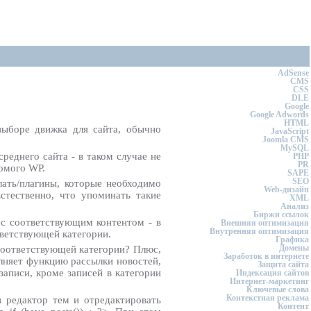
AdSense
CMS
CSS
DLE
Google
Google Adwords
HTML
выборе движка для сайта, обычно
JavaScript
Joomla CMS
MySQL
реднего сайта - в таком случае не
PHP
PR
омого WP.
SAPE
SEO
ать/плагины, которые необходимо
Web-дизайн
стественно, что упоминать такие
XML
Анализ
Биржи ссылок
 с соответствующим контентом - в
Внешняя оптимизация
Внутренняя оптимизация
тветствующей категории.
Графика
Домены
 соответствующей категории? Плюс,
Заработок в интернете
олняет функцию рассылки новостей,
Защита сайта
записи, кроме записей в категории
Индексация сайтов
Интернет-маркетинг
Ключевые слова
Контекстная реклама
в редактор тем и отредактировать
Контент