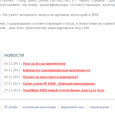
 строчку <?php query_posts(’cat=-id1,-id2′);?> перед строкой <?ph
подставляем числовые идентификаторы соответствующих катего
. Он умеет исключать записи из архивов, категорий и RSS.
ами, содержащими соответствующие статьи, и новостями на главно
ия - наш блог практически замаскировался под сайт
НОВОСТИ
05.12.2013
-
Уход за флэш-накопителем
05.12.2013
-
Компьютер самопроизвольно выключается
05.12.2013
-
Почему не запускается компьютер?
27.11.2013
-
Canon Legria HF R406 - Описание видеокамеры
27.11.2013
-
TravelMate P645 новый лэптоп бизнес-класса от Acer
3D дизайн
мультимедиа презентации
фирменный стиль
сопровождение