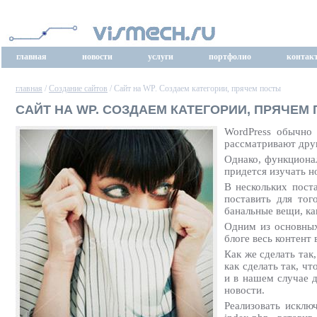
главная
новости
услуги
портфолио
контак
главная
/
Создание сайтов
/ Сайт на WP. Создаем категории, прячем посты
САЙТ НА WP. СОЗДАЕМ КАТЕГОРИИ, ПРЯЧЕМ
WordPress обычно 
рассматривают друг
Однако, функционал
придется изучать н
В нескольких пост
поставить для тог
банальные вещи, ка
Одним из основных
блоге весь контент
Как же сделать так
как сделать так, ч
и в нашем случае д
новости.
Реализовать исклю