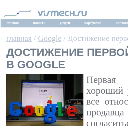
главная
новости
услуги
портфолио
контак
главная
/
Google
/ Достижение перв
ДОСТИЖЕНИЕ ПЕРВО
В GOOGLE
Первая
хороший р
все отно
продавца
согласит