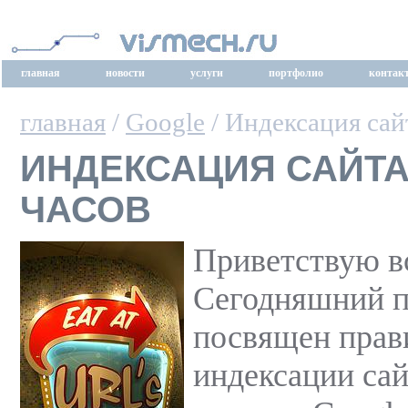
главная
новости
услуги
портфолио
контак
главная
/
Google
/ Индексация сайт
ИНДЕКСАЦИЯ САЙТА 
ЧАСОВ
Приветствую вс
Сегодняшний п
посвящен прав
индексации сай