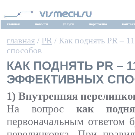
главная
новости
услуги
портфолио
контак
главная
/
PR
/ Как поднять PR – 1
способов
КАК ПОДНЯТЬ PR – 1
ЭФФЕКТИВНЫХ СП
1) Внутренняя перелинко
На вопрос
как подн
первоначальным ответом б
перелинковка. При прави