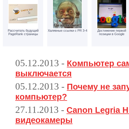
Рассчитать будущий
Халявные ссылки с PR 3-4
Достижение первой
PageRank страницы
позиции в Google
05.12.2013
-
Компьютер са
выключается
05.12.2013
-
Почему не зап
компьютер?
27.11.2013
-
Canon Legria H
видеокамеры