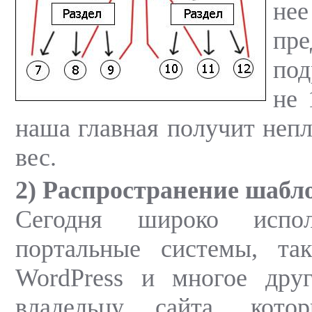
не
пр
под
не 
наша главная получит неп
вес.
2) Распространение шабл
Сегодня широко испол
портальные системы, так
WordPress и многое дру
владельцу сайта, кото