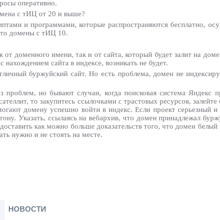
просы оперативно.
мена с тИЦ от 20 и выше?
иптами и программами, которые распространяются бесплатно, осу
это домены с тИЦ 10.
?
ак от доменного имени, так и от сайта, который будет залит на дом
 с нахождением сайта в индексе, возникать не будет.
тличный буржуйский сайт. Но есть проблема, домен не индексиру
з проблем, но бывают случаи, когда поисковая система Яндекс п
ателлит, то закупитесь ссылочками с трастовых ресурсов, залейте 
омогают домену успешно войти в индекс. Если проект серьезный и
тону. Указать, ссылаясь на вебархив, что домен принадлежал бур
доставить как можно больше доказательств того, что домен белый 
ть нужно и не стоять на месте.
НОВОСТИ