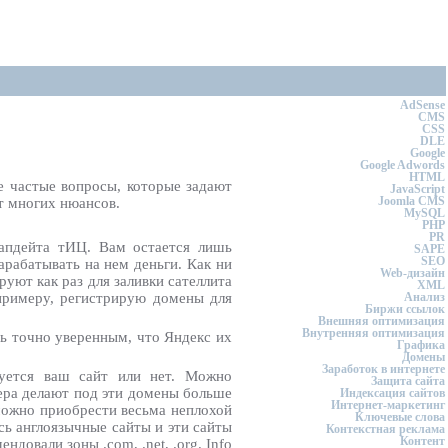
AdSense
CMS
CSS
DLE
Google
Google Adwords
HTML
е частые вопросы, которые задают
JavaScript
Joomla CMS
ет многих нюансов.
MySQL
PHP
PR
апдейта тИЦ. Вам остается лишь
SAPE
SEO
арабатывать на нем деньги. Как ни
Web-дизайн
руют как раз для заливки сателлита
XML
 примеру, регистрирую домены для
Анализ
Биржи ссылок
Внешняя оптимизация
Внутренняя оптимизация
ть точно уверенным, что Яндекс их
Графика
Домены
Заработок в интернете
руется ваш сайт или нет. Можно
Защита сайта
тера делают под эти домены больше
Индексация сайтов
Интернет-маркетинг
 можно приобрести весьма неплохой
Ключевые слова
ь англоязычные сайты и эти сайты
Контекстная реклама
Контент
довали зоны .com, .net, .org. Info