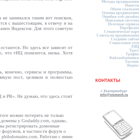
Методы продвижения
Новости
Обмен ссылками
Основы продвижения
Ошибки web-дизайна
а не занимался таким вот поиском,
Поисковые системы
ется с вышестоящим, я отвечу и на
Полезные сервисы
Портфолио
банен Яндексом. Для этого советую
Семантическое ядро
Советы по продвижению
Создание сайтов
Социальные сети
ТИЦ
остаются. Но здесь все зависит от
Траст
о, что тИЦ понизится, низка. Хотя
Трафик
Файлообменники
Хостинг
Яндекс
ь, конечно, сервисы и программы,
ликую пост, целиком и полностью
КОНТАКТЫ
г. Екатеринбург
info@vismech.ru
 и PR». Не думаю, что здесь стоит
тоге можно потерять не только
ь домены у Godaddy.com, однако,
жны регистрировать доменные
е форумов, в частности форум о
 philsdomains.com. Работаю с ними