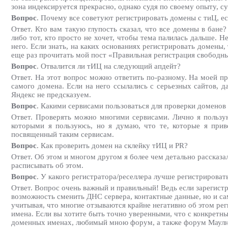
зона индексируется прекрасно, однако судя по своему опыту, с
Вопрос
. Почему все советуют регистрировать домены с тиЦ, ес
Ответ. Кто вам такую глупость сказал, что все домены в бане?
либо тот, кто просто не хочет, чтобы тема палилась дальше. 
него. Если знать, на каких основаниях регистрировать домены
еще раз прочитать мой пост «Правильная регистрация свободн
Вопрос
. Отвалится ли тИЦ на следующий апдейт?
Ответ. На этот вопрос можно ответить по-разному. На моей п
самого домена. Если на него ссылались с серьезных сайтов, д
Яндекс не предсказуем.
Вопрос
. Какими сервисами пользоваться для проверки доменов 
Ответ. Проверять можно многими сервисами. Лично я пользуюс
которыми я пользуюсь, но я думаю, что те, которые я прив
посвященный таким сервисам.
Вопрос
. Как проверить домен на склейку тИЦ и PR?
Ответ. Об этом и многом другом я более чем детально рассказа
расписывать об этом.
Вопрос
. У какого регистратора/реселлера лучше регистрирова
Ответ. Вопрос очень важный и правильный! Ведь если зарегистр
возможность сменить ДНС сервера, контактные данные, но и са
учитывая, что многие отзываются крайне негативно об этом ре
имена. Если вы хотите быть точно уверенными, что с конкретн
доменных именах, любимый мною форум, а также форум Маулнет