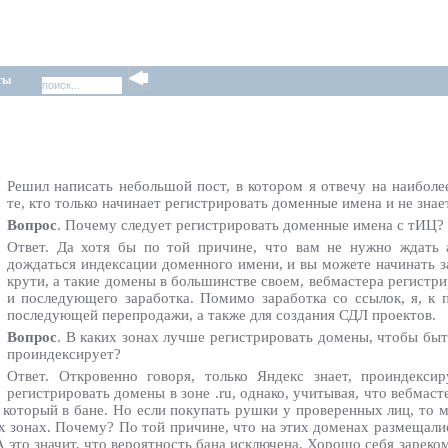
ты
Решил написать небольшой пост, в котором я отвечу на наиболе
те, кто только начинает регистрировать доменные имена и не зна
Вопрос
. Почему следует регистрировать доменные имена с тИЦ?
Ответ. Да хотя бы по той причине, что вам не нужно ждать 
дождаться индексации доменного имени, и вы можете начинать з
крути, а такие домены в большинстве своем, вебмастера регистри
и последующего заработка. Помимо заработка со ссылок, я, к
последующей перепродажи, а также для создания СДЛ проектов.
Вопрос
. В каких зонах лучше регистрировать домены, чтобы бы
проиндексирует?
Ответ. Откровенно говоря, только Яндекс знает, проиндекси
регистрировать домены в зоне .ru, однако, учитывая, что вебмас
, который в бане. Но если покупать рушки у проверенных лиц, то
зонах. Почему? По той причине, что на этих доменах размещалис
то значит, что вероятность бана исключена. Хорошо себя зарекомен