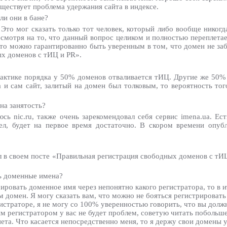
уществует проблема удержания сайта в индексе.
ли они в бане?
 Это мог сказать только тот человек, который либо вообще никогд
Несмотря на то, что данный вопрос целиком и полностью переплета
, то можно гарантированно быть уверенным в том, что домен не за
ых доменов с тИЦ и PR».
рактике порядка у 50% доменов отваливается тИЦ. Другие же 50% 
а и сам сайт, залитый на домен был толковым, то вероятность тог
на занятость?
ь nic.ru, также очень зарекомендовал себя сервис imena.ua. Ест
ел, будет на первое время достаточно. В скором времени опуб
л в своем посте «Правильная регистрация свободных доменов с тИЦ
ть доменные имена?
ировать доменное имя через непонятно какого регистратора, то в и
м домен. Я могу сказать вам, что можно не бояться регистрироват
гистраторе, я не могу со 100% уверенностью говорить, что вы дол
ым регистратором у вас не будет проблем, советую читать побольш
а. Что касается непосредственно меня, то я держу свои домены у