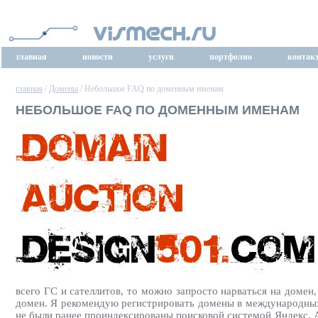
главная
новости
услуги
портфолио
контак
главная
/
Домены
/ Небольшое FAQ по доменным именам
НЕБОЛЬШОЕ FAQ ПО ДОМЕННЫМ ИМЕНАМ
всего ГС и сателлитов, то можно запросто нарваться на домен
домен. Я рекомендую регистрировать домены в международных 
не были ранее проиндексированы поисковой системой Яндекс. А э