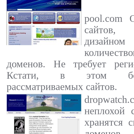
pool.com 
сайтов,
дизайно
количест
доменов. Не требует реги
Кстати, в этом б
рассматриваемых сайтов.
dropwat
неплохой 
хранятся 
домен