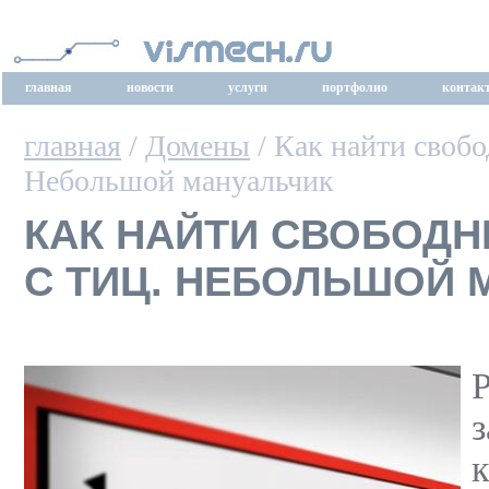
главная
новости
услуги
портфолио
контак
главная
/
Домены
/ Как найти своб
Небольшой мануальчик
КАК НАЙТИ СВОБОД
С ТИЦ. НЕБОЛЬШОЙ 
з