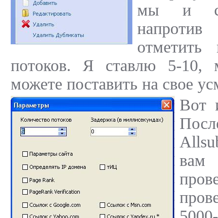
мы и ст
напротив
отметить 
потоков. Я ставлю 5-10, 
можете поставить на свое ус
Вот 
Пос
Alls
вам
пров
пров
5000