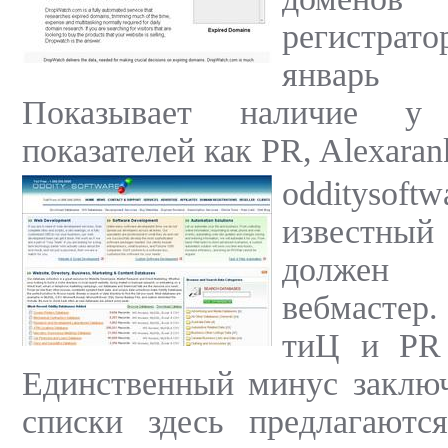
регистра
январь
Показывает наличие у
показателей как PR, Alexaran
odditysoft
известный
должен 
вебмастер
тиЦ и PR 
Единственный минус заключ
списки здесь предлагаютс