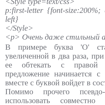
<Style type=text/css>
p:first-letter {font-size:200%;
left}
</Style>
<p> Очень даже стильный а
В примере буква 'О' ст
увеличенной в два раза, при
ее обтекать с правой 
предложение начинается с 
вместе с буквой войдет в со
Помимо прочего псевдо
использовать совместн