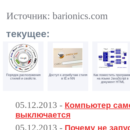
Источник: barionics.com
текущее:
Порядок расположения
Доступ к атрибутам стиля
Как поместить програм
стилей и свойств.
в IE и NN
на языке JavaScript в
документ HTML
05.12.2013
-
Компьютер сам
выключается
05.12.2013
-
Почему не запу