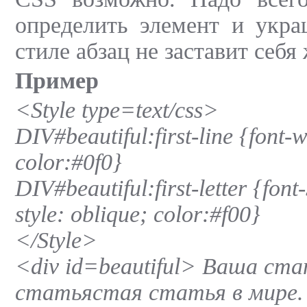
определить элемент и укр
стиле абзац не заставит себя 
Пример
<Style type=text/css>
DIV#beautiful:first-line {font-
color:#0f0}
DIV#beautiful:first-letter {font
style: oblique; color:#f00}
</Style>
<div id=beautiful> Ваша ст
статьястая статья в мире.