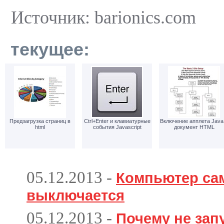
Источник: barionics.com
текущее:
Предзагрузка страниц в
Ctrl+Enter и клавиатурные
Включение апплета Java
html
события Javascript
документ HTML
05.12.2013
-
Компьютер са
выключается
05.12.2013
-
Почему не зап