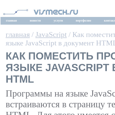
главная
новости
услуги
портфолио
контак
главная
/
JavaScript
/ Как помести
языке JavaScript в документ HTM
КАК ПОМЕСТИТЬ ПР
ЯЗЫКЕ JAVASCRIPT
HTML
Программы на языке JavaSc
встраиваются в страницу те
HTML. Для этого имеется 