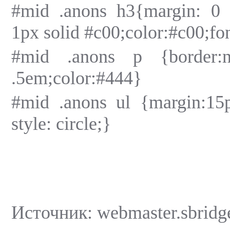
#mid .anons h3{margin: 0 
1px solid #c00;color:#c00;fo
#mid .anons p {border:
.5em;color:#444}
#mid .anons ul {margin:15p
style: circle;}
Источник: webmaster.sbridg