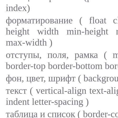
index)
форматирование ( float cl
height width min-height 
max-width )
отступы, поля, рамка ( m
border-top border-bottom bord
фон, цвет, шрифт ( backgroun
текст ( vertical-align text-al
indent letter-spacing )
таблица и список ( border-col