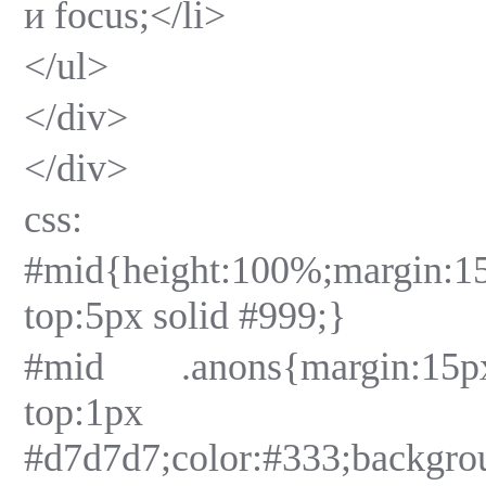
и focus;</li>
</ul>
</div>
</div>
css:
#mid{height:100%;margin
top:5px solid #999;}
#mid .anons{margin:15px;
top:1px
#d7d7d7;color:#333;backgro