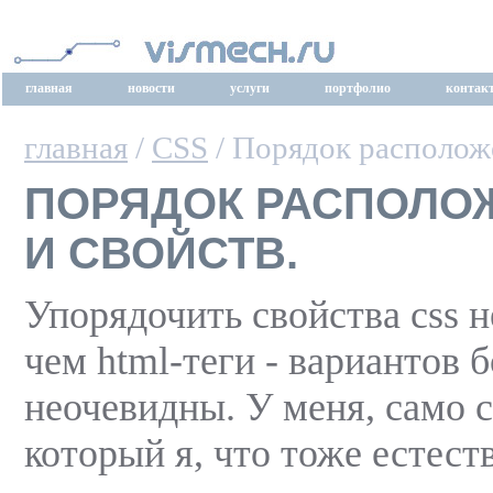
главная
новости
услуги
портфолио
контак
главная
/
CSS
/ Порядок расположе
ПОРЯДОК РАСПОЛО
И СВОЙСТВ.
Упорядочить свойства css н
чем html-теги - вариантов 
неочевидны. У меня, само с
который я, что тоже естест