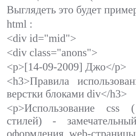
Выглядеть это будет пример
html :
<div id="mid">
<div class="anons">
<p>[14-09-2009] Джо</p>
<h3>Правила использова
верстки блоками div</h3>
<p>Использование css 
стилей) - замечательны
оформления web-страницы