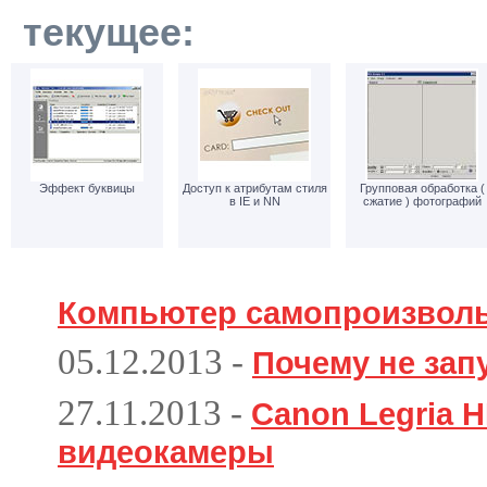
текущее:
Эффект буквицы
Доступ к атрибутам стиля
Групповая обработка (
в IE и NN
сжатие ) фотографий
Компьютер самопроизвол
05.12.2013
-
Почему не зап
27.11.2013
-
Canon Legria H
видеокамеры