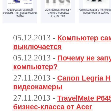
Оценка контекстной
LiveInternet: плюсы и
Автомазиация в поисков
рекламы при продвижении
минусы сервиса
продвижении сайтов
сайта
статистики
05.12.2013
-
Компьютер са
выключается
05.12.2013
-
Почему не зап
компьютер?
27.11.2013
-
Canon Legria H
видеокамеры
27.11.2013
-
TravelMate P6
бизнес-класса от Acer