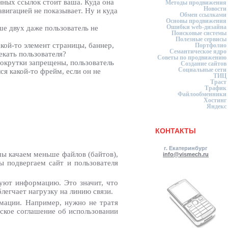
ных ссылок стоит ваша. Куда она
Методы продвижения
Новости
авигацией не показывает. Ну и куда
Обмен ссылками
Основы продвижения
Ошибки web-дизайна
ше двух даже пользователь не
Поисковые системы
Полезные сервисы
кой-то элемент страницы, баннер,
Портфолио
Семантическое ядро
екать пользователя?
Советы по продвижению
рокрутки запрещены, пользователь
Создание сайтов
Социальные сети
ся какой-то фрейм, если он не
ТИЦ
Траст
Трафик
Файлообменники
Хостинг
Яндекс
КОНТАКТЫ
г. Екатеринбург
ы качаем меньше файлов (байтов),
info@vismech.ru
ы подвергаем сайт и пользователя
уют информацию. Это значит, что
легчает нагрузку на линию связи.
рмации. Например, нужно не тратя
ьское соглашение об использовании