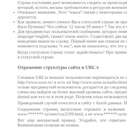
Строка состояния дает возможность следить за происход
который, кстати, весьма требователен к ресурсам компью
Отвлекает внимание. Этот "изыск" связан с некоторыми с
дергается.
Как правило, ничего умного Вы в статусной строке не пр
Васи Пупкина? Что сейчас 12 часов 59 минут ? Так это и 
Для продвинутых пользователей сообщение, которое появи
language=english, скажет очень много. Существуют два ва
наведении мыши на ссылку. Первый иначе как спамом не н
появляется подсказка "о нас", вам не показалось, что это
Когда статусную строку стоит задействовать? При примен
в статусной строке.
Отражение структуры сайта в URL'е
Сложные URL'ы мешают пользователю перемещаться по сайт
http://www.ozon.ru/ и есть url http://www.ozon.ru/audio/d
только продвинутый пользователь догадается до следующег
слеша мы выйдем на более высокий уровень сайта, предпо
denied или что-то в этом роде. Получив отказ пользовател
Приведенный случай относится к сайту с базой данных. Но
Содержание страниц желательно отражать в названии
www.*******.ru/auto/vaz2109.html, а не www.******.ru/ma
Вот еще интересный пример. Угадайте, что спрятано п
Комментарии полагаю не нужны.