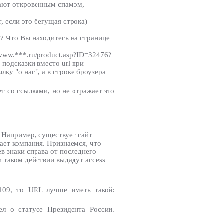
вают откровенным спамом,
, если это бегущая строка)
о? Что Вы находитесь на странице
/www.***.ru/product.asp?ID=32476?
 подсказки вместо url при
ку "о нас", а в строке броузера
т со ссылками, но не отражает это
. Например, существует сайт
одает компания. Признаемся, что
ев знаки справа от последнего
 таком действии выдадут access
109, то URL лучше иметь такой:
ел о статусе Президента России.