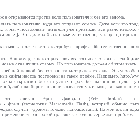
кон открываются против воли пользователя и без его ведома.
ать пользователю, куда его отправит ссылка. Даже если это традиц
х, и мы - постоянные читатели уже привыкли, все равно неплохо
этом окне ]. Это должно быть также естественно, как при цитирова
ссылок, а для текстов в атрибуте шрифта title (естественно, пол
ть. Например, в некоторых случаях логичнее открыть некий докум
о новые окна лучше старых. Но пользователь должен об этом знать.
ьнейшей полной бесполезности материнского окна. Этим особен
ные сайты иногда построены на таком приёме. Например, http://www
окна открывают без статусных строк, без навигации; цель - уп
омной, либо наоборот - окно открывается маленькое, так как просм
 это сделал Эрик Джордан (Eric Jordan) на с
ced.com - флеш (технология Macromedia Flash), который обычно п
редкий случай - фреймы толково использованы). На мой взгляд иде
 с применением растровой графики это очень серьезная проблема 