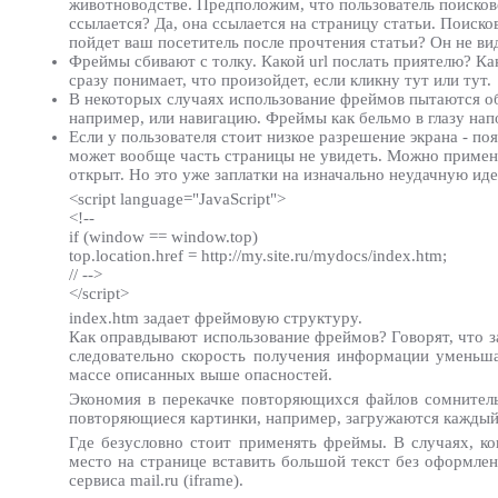
животноводстве. Предположим, что пользователь поисков
ссылается? Да, она ссылается на страницу статьи. Поиско
пойдет ваш посетитель после прочтения статьи? Он не ви
Фреймы сбивают с толку. Какой url послать приятелю? Ка
сразу понимает, что произойдет, если кликну тут или тут.
В некоторых случаях использование фреймов пытаются об
например, или навигацию. Фреймы как бельмо в глазу нап
Если у пользователя стоит низкое разрешение экрана - п
может вообще часть страницы не увидеть. Можно применят
открыт. Но это уже заплатки на изначально неудачную иде
<script language="JavaScript">
<!--
if (window == window.top)
top.location.href = http://my.site.ru/mydocs/index.htm;
// -->
</script>
index.htm задает фреймовую структуру.
Как оправдывают использование фреймов? Говорят, что з
следовательно скорость получения информации уменьша
массе описанных выше опасностей.
Экономия в перекачке повторяющихся файлов сомнитель
повторяющиеся картинки, например, загружаются каждый ра
Где безусловно стоит применять фреймы. В случаях, к
место на странице вставить большой текст без оформлени
сервиса mail.ru (iframe).