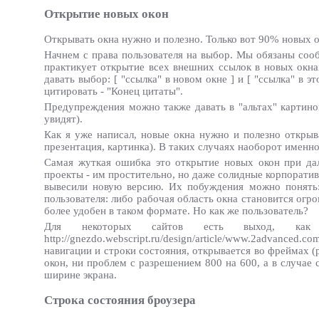
Открытие новых окон
Открывать окна нужно и полезно. Только вот 90% новых о
Начнем с права пользователя на выбор. Мы обязаны сообщ
практикует открытие всех внешних ссылок в новых окна
давать выбор: [ "ссылка" в новом окне ] и [ "ссылка" в 
цитировать - "Конец цитаты".
Предупреждения можно также давать в "альтах" картинок-
увидят).
Как я уже написал, новые окна нужно и полезно открыва
презентация, картинка). В таких случаях наоборот именн
Самая жуткая ошибка это открытие новых окон при дал
проекты - им простительно, но даже солидные корпоратив
вывесили новую версию. Их побуждения можно понять: 
пользователя: либо рабочая область окна становится огр
более удобен в таком формате. Но как же пользователь?
Для некоторых сайтов есть выход, как
http://gnezdo.webscript.ru/design/article/www.2advan
навигации и строки состояния, открывается во фреймах (
окон, ни проблем с разрешением 800 на 600, а в случае
ширине экрана.
Строка состояния броузера