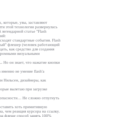
, которые, увы, заставляют
ити этой технологии развернулась
легендарной статье "Flash
ний:
сходят стандартные события. Flash
дрый" флешер (человек работающий
ать, как средство для создания
 огромными визуальными
L. Но он знает, что нажатие кнопки
 именно не умение flash'а
н Нильсен, дизайнеры, как
оторые вылетаю при загрузке
езопасности… Не сложно отпугнуть
поставить хоть примитивную
на, чем реакция курсора на ссылку.
 на флеше способ занять 100%