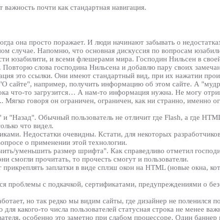
 важность почти как стандартная навигация.
огда она просто поражает. И люди начинают забывать о недостатках
тном случае. Напомню, что основная дискуссия по вопросам юзабил
и юзабилити, и всеми флешерами мира. Господин Нильсен в своей 
. Повторю слова господина Нильсена и добавлю пару своих замеча
ация это ссылки. Они имеют стандартный вид, при их нажатии прои
 "О сайте", например, получить информацию об этом сайте. А "му
ока что-то загрузится… А нам-то информация нужна. Не могу отриц
.. Мягко говоря он ограничен, ограничен, как ни странно, именно
" и "Назад". Обычный пользователь не отличит где Flash, а где HTM
олько что видел.
виками. Недостатки очевидны. Кстати, для некоторых разработчиков
опросе о применении этой технологии.
личить/уменьшить размер шрифта". Как справедливо отметил господи
ни смогли прочитать, то прочесть смогут и пользователи.
ают прикреплять заплатки в виде сплэш окон на HTML (новые окна, к
яются проблемы с подкачкой, сертификатами, предупреждениями о б
работает, но так редко мы видим сайты, где дизайнер не поленился 
о для какого-то числа пользователей статусная строка не менее важ
вателя, особенно это заметно при слабом процессоре. Один баннер