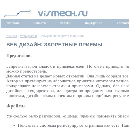
главная
новости
услуги
портфолио
контак
главная
/
Web-дизайн
/ Веб-дизайн: запретные приемы
ВЕБ-ДИЗАЙН: ЗАПРЕТНЫЕ ПРИЕМЫ
Предисловие
Запретный плод сладок и привлекателен. Но он не приводит н
можно предостеречь.
Данная статья не делает новых открытий. Она лишь собрала все
Автор не претендует на абсолютное принятие читателем тезисов
подкрепляет доказательствами и примерами. Однако, без нек
дизайнера, гендиректора, менеджера по продажам или начальн
проектам, дизайнерским проектам и прочим подобным ресурсам,
Фреймы
Уж сколько было разговоров, кошмар. Фреймы применять опасн
Поисковые системы регистрируют страницы как есть. Напри