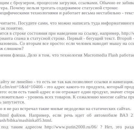
ящим с броузером, процессом загрузки, ссылками. Обычно ее заби
тера. Почему нельзя трогать содержимое статусной строки:
пецифическими технологиями и работает весьма нестабильно - текст
очитаете. Посудите сами, что можно написать туда информативног
так понятно.
тся в строке состояния при наведении на ссылку, например, http:/
рианта спама в статусной строке. Первый - бегущий текст. Второй -
азовешь. Со вторым все просто: если человек наводит мышу на ссыл
 уж слишком?
ении флеша. Дело в том, что технология Macromedia Flash работае
у не линейно - то есть не так как позволяют ссылки и навигация
etail.cfm/ent=1&id=10466 - это адрес какого-то продукта, который пр
о: если есть такой адрес и он отражает один продукт, значит стер
ложительно - уровень всех товаров. К сожалению многие сайты при
ь запутается.
 я не раз встречал такие милые недоделки на статических сайтах.
 html файлов. Например, если речь идет об автомобиле ВАЗ 2
sh/bibka/mashinka05.html.
од таким адресом http://www.putin2000.ru/06/ ? Нет, это разд