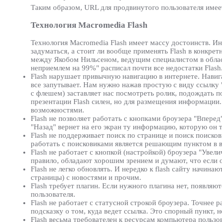
Таким образом, URL для продвинутого пользователя имеет
Технология Macromedia Flash
Технология Macromedia Flash имеет массу достоинств. Ин
задуматься, а стоит ли вообще применять Flash в конкре
между Якобом Нильсеном, ведущим специалистом в област
неприемлем на 99%" расписал почти все недостатки Flash
Flash нарушает привычную навигацию в интернете. Навиг
все запутывает. Нам нужно нажав простую с виду ссылку
с флешем) заставляет нас посмотреть ролик, подождать п
презентации Flash силен, но для размещения информации.
возможностями.
Flash не позволяет работать с кнопками броузера "Вперед
"Назад" вернет на его экран ту информацию, которую он т
Flash не поддерживает поиск по странице и поиск поиско
работать с поисковиками является решающим пунктом в в
Flash не работает с кнопкой (настройкой) броузера "Уве
правило, обладают хорошим зрением и думают, что если о
Flash не легко обновлять. И нередко к flash сайту начин
страницы) с новостями и прочим.
Flash требует плагин. Если нужного плагина нет, появл
пользователя.
Flash не работает с статусной строкой броузера. Точнее 
подсказку о том, куда ведет ссылка. Это спорный пункт, н
Flash весьма требователен к ресурсам компьютера пользо