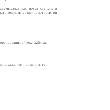
адумывался как новая ступень в
лать вещи, на создание которых он
портирования в *.exe файл мы
раз прежде чем применять те