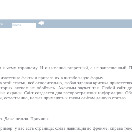
ты
и к чему хорошему. И он именно запретный, а не запрещенный. По
 известные факты и привела их в читабельную форму.
 этой статьи, всё относительно, любая здравая критика приветству
оторых аксиом не обойтись. Аксиомы звучат так. Любой сайт дел
ика охраны. Сайт создается для распространения информации. Обе
 естественно, нельзя применять к таким сайтам данную статью.
о. Даже нельзя. Причины:
мер, у вас есть страница: слева навигация во фрейме, справа текс