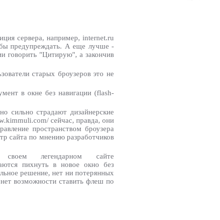
ия сервера, например, internet.ru
 бы предупреждать. А еще лучше -
нии говорить "Цитирую", а закончив
ьзователи старых броузеров это не
ент в окне без навигации (flash-
но сильно страдают дизайнерские
.kimmuli.com/ сейчас, правда, они
равление пространством броузера
отр сайта по мнению разработчиков
воем легендарном сайте
ытаются пихнуть в новое окно без
альное решение, нет ни потерянных
- нет возможности ставить флеш по