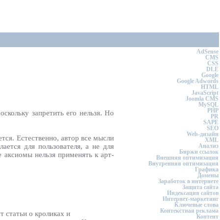
AdSense
CMS
CSS
DLE
Google
Google Adwords
HTML
JavaScript
Joomla CMS
MySQL
PHP
скольку запретить его нельзя. Но
PR
SAPE
SEO
Web-дизайн
ется. Естественно, автор все мысли
XML
ается для пользователя, а не для
Анализ
Биржи ссылок
 аксиомы нельзя применять к арт-
Внешняя оптимизация
Внутренняя оптимизация
Графика
Домены
Заработок в интернете
Защита сайта
Индексация сайтов
Интернет-маркетинг
Ключевые слова
Контекстная реклама
т статьи о кроликах и
Контент