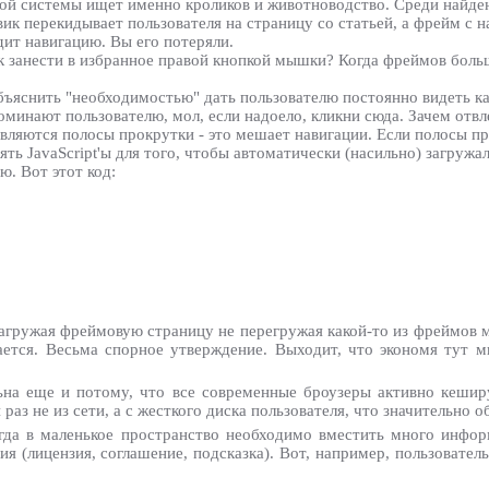
ой системы ищет именно кроликов и животноводство. Среди найден
вик перекидывает пользователя на страницу со статьей, а фрейм с н
дит навигацию. Вы его потеряли.
к занести в избранное правой кнопкой мышки? Когда фреймов боль
ъяснить "необходимостью" дать пользователю постоянно видеть ка
оминают пользователю, мол, если надоело, кликни сюда. Зачем отвл
оявляются полосы прокрутки - это мешает навигации. Если полосы п
ь JavaScript'ы для того, чтобы автоматически (насильно) загружал
ю. Вот этот код:
агружая фреймовую страницу не перегружая какой-то из фреймов м
ется. Весьма спорное утверждение. Выходит, что экономя тут м
на еще и потому, что все современные броузеры активно кешир
з не из сети, а с жесткого диска пользователя, что значительно об
огда в маленькое пространство необходимо вместить много инфо
я (лицензия, соглашение, подсказка). Вот, например, пользовател