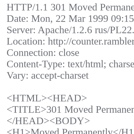
HTTP/1.1 301 Moved Permane
Date: Mon, 22 Mar 1999 09:
Server: Apache/1.2.6 rus/PL22
Location: http://counter.ramble
Connection: close
Content-Type: text/html; char
Vary: accept-charset
<HTML><HEAD>
<TITLE>301 Moved Permanen
</HEAD><BODY>
<H1>Moved Permanently</H