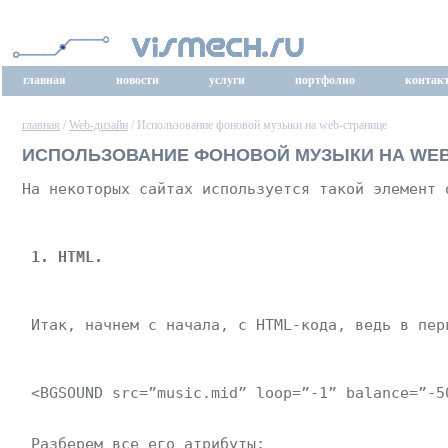
главная
новости
услуги
портфолио
контак
главная
/
Web-дизайн
/ Использование фоновой музыки на web-странице
ИСПОЛЬЗОВАНИЕ ФОНОВОЙ МУЗЫКИ НА WEB
На некоторых сайтах используется такой элемент 
1. HTML.
 Итак, начнем с начала, с HTML-кода, ведь в пер
 <BGSOUND src=”music.mid” loop=”-1” balance=”-5
 Разберем все его атрибуты: