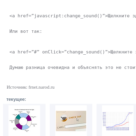
 <a href=”javascript:change_sound()”>Щелкните з
 Или вот так:
 <a href=”#” onClick=”change_sound()”>Щелкните 
 Думаю разница очевидна и объяснять это не стои
Источник: frnet.narod.ru
текущее: