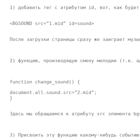
 1) добавить тег с атрибутом id, вот, как будет
 <BGSOUND src=”1.mid” id=sound>
 После загрузки страницы сразу же заиграет музы
 2) функцию, производящую смену мелодии (т.е. а
 function change_sound() {
 document.all.sound.src=”2.mid”; 
 }
 Здесь мы обращаемся к атрибуту src элемента bg
 3) Присвоить эту функцию какому-нибудь событию