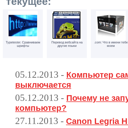
текущее:
Typetester. Сравниваем
Перевод вебсайта на
.com: Что в имени тебе
шрифты
другие языки
моем
05.12.2013
-
Компьютер са
выключается
05.12.2013
-
Почему не зап
компьютер?
27.11.2013
-
Canon Legria H