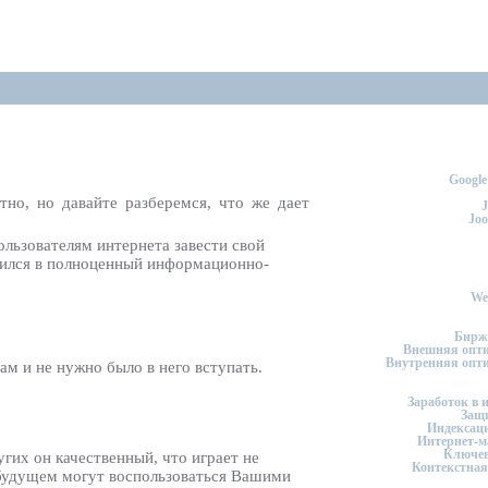
Googl
тно, но давайте разберемся, что же дает
J
Jo
ользователям интернета завести свой
атился в полноценный информационно-
We
Бирж
Внешняя опт
Внутренняя опт
ам и не нужно было в него вступать.
Заработок в 
Защи
Индексаци
Интернет-м
Ключев
угих он качественный, что играет не
Контекстная
 будущем могут воспользоваться Вашими