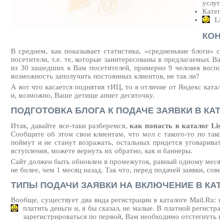
услу
Катег
L
КОН
В среднем, как показывает статистика, «средненькие блоги» 
посетители, т.е. те, которые заинтересованы в предлагаемых 
из 30 зашедших к Вам посетителей, примерно 9 человек восп
возможность заполучить постоянных клиентов, не так ли?
А вот что касается поднятия тИЦ, то в отличие от Яндекс ката
и, возможно, Ваше детище апнет десяточку.
ПОДГОТОВКА БЛОГА К ПОДАЧЕ ЗАЯВКИ В КА
Итак, давайте все-таки разберемся,
как попасть в каталог Lis
Сообщите об этом свои клиентам, что мол с такого-то по так
поймут и не станут возражать, остальных придется уговарива
вступления, можете вернуть их обратно, как и баннеры.
Сайт должен быть обновлен в промежуток, равный одному месяц
не более, чем 1 месяц назад. Так что, перед подачей заявки, с
ТИПЫ ПОДАЧИ ЗАЯВКИ НА ВКЛЮЧЕНИЕ В КАТ
Вообще, существует два вида регистрации в каталоге Mail.Ru: 
платить деньги
и, я бы сказал, не малые. В платной регист
зарегистрироваться по первой, Вам необходимо отстегнуть в