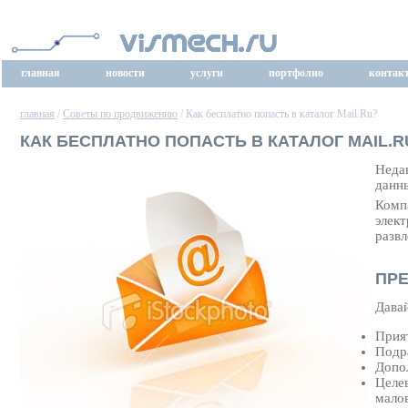
главная
новости
услуги
портфолио
контак
главная
/
Советы по продвижению
/ Как бесплатно попасть в каталог Mail.Ru?
КАК БЕСПЛАТНО ПОПАСТЬ В КАТАЛОГ MAIL.R
Неда
данны
Компа
элект
развл
ПРЕ
Давай
Прият
Подра
Допо
Целев
мало