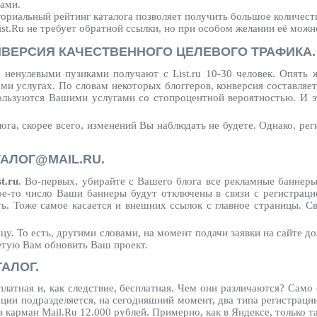
гами.
ориальный рейтинг каталога позволяет получить большое количест
ist.Ru не требует обратной ссылки, но при особом желании её можн
ВЕРСИЯ КАЧЕСТВЕННОГО ЦЕЛЕВОГО ТРАФИКА.
с ненулевыми пузиками получают с List.ru 10-30 человек. Опять 
Вами услугах. По словам некоторых блоггеров, конверсия составляе
ользуются Вашими услугами со стопроцентной вероятностью. И э
лога, скорее всего, изменений Вы наблюдать не будете. Однако, ре
ТАЛОГ@MAIL.RU.
t.ru
. Во-первых, убирайте с Вашего блога все рекламные баннеры,
ое-то число Ваши баннеры будут отключены в связи с регистраци
ть. Тоже самое касается и внешних ссылок с главное страницы. С
у. То есть, другими словами, на момент подачи заявки на сайте до
оветую Вам обновить Ваш проект.
АЛОГ.
платная и, как следствие, бесплатная. Чем они различаются? Само
рации подразделяется, на сегодняшний момент, два типа регистрац
 карман Mail.Ru 12.000 рублей. Примерно, как в Яндексе, только т