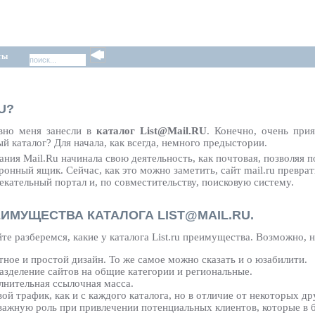
ты
U?
вно меня занесли в
каталог List@Mail.RU
. Конечно, очень прия
й каталог? Для начала, как всегда, немного предыстории.
ния Mail.Ru начинала свою деятельность, как почтовая, позволяя п
ронный ящик. Сейчас, как это можно заметить, сайт mail.ru превр
екательный портал и, по совместительству, поисковую систему.
ИМУЩЕСТВА КАТАЛОГА LIST@MAIL.RU.
те разберемся, какие у каталога List.ru преимущества. Возможно, н
ное и простой дизайн. То же самое можно сказать и о юзабилити.
зделение сайтов на общие категории и региональные.
лнительная ссылочная масса.
ой трафик, как и с каждого каталога, но в отличие от некоторых др
важную роль при привлечении потенциальных клиентов, которые в