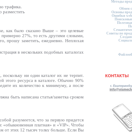
Методы про
во трафика.
Обмен 
о разместить
Основы про
Ошибки web
Поисковые
Полезные
П
Семантичес
же, как было сказано Выше – это целевые
Советы по про
т примерно 27%, то есть другими словами,
Создан
Социаль
то, прошу заметить, ежедневно. Неплохая
гистрация в нескольких подобных каталогах
Файлоо
 поскольку ни один каталог их не терпит.
КОНТАКТЫ
ей этого ресурса в каталоге. Обычно 90%
ведите их количество к минимуму, а после
г. Екатеринб
info@vismech
лжна быть написана статья/заметка сроком
 собой разумеется, что за первую придется
ии: «обыкновенная платная» и «VIP». Чтобы
ам от этих 12 тысяч толку больше. Если Вы