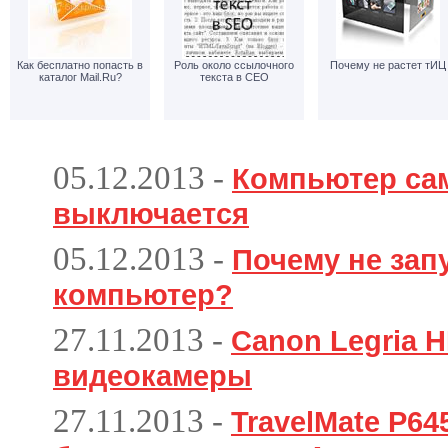
Как бесплатно попасть в
Роль около ссылочного
Почему не растет тИЦ
каталог Mail.Ru?
текста в СЕО
05.12.2013
-
Компьютер са
выключается
05.12.2013
-
Почему не зап
компьютер?
27.11.2013
-
Canon Legria H
видеокамеры
27.11.2013
-
TravelMate P6