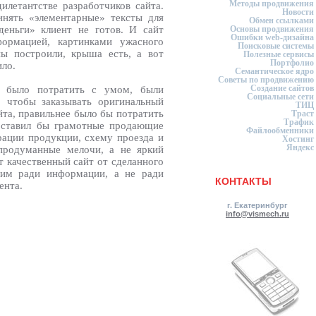
Методы продвижения
илетантстве разработчиков сайта.
Новости
чинять «элементарные» тексты для
Обмен ссылками
 деньги» клиент не готов. И сайт
Основы продвижения
Ошибки web-дизайна
формацией, картинками ужасного
Поисковые системы
ны построили, крыша есть, а вот
Полезные сервисы
Портфолио
ило.
Семантическое ядро
Советы по продвижению
Создание сайтов
о было потратить с умом, были
Социальные сети
 чтобы заказывать оригинальный
ТИЦ
та, правильнее было бы потратить
Траст
Трафик
составил бы грамотные продающие
Файлообменники
рации продукции, схему проезда и
Хостинг
Яндекс
продуманные мелочи, а не яркий
т качественный сайт от сделанного
им ради информации, а не ради
КОНТАКТЫ
ента.
г. Екатеринбург
info@vismech.ru