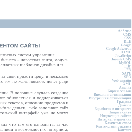
AdSense
CMS
CSS
DLE
ТЕНТОМ САЙТЫ
Google
Google Adwords
HTML
сплатных систем управления
JavaScript
Joomla CMS
 бизнеса – новостная лента, модуль
MySQL
есплатных шаблонов дизайна для
PHP
PR
SAPE
за свои прихоти цену, в несколько
SEO
Web-дизайн
то им не жаль никаких денег ради
XML
Анализ
Биржи ссылок
ещи. В половине случаев создание
Внешняя оптимизация
ожет обновляться и поддерживаться
Внутренняя оптимизация
Графика
ных текстов, описание продуктов и
Домены
и/или деньги, либо заполняет сайт
Заработок в интернете
Защита сайта
тельский интерфейс уже не могут
Индексация сайтов
Интернет-маркетинг
Ключевые слова
«да что там его наполнять, за час
Контекстная реклама
ванием в возможностях интернета,
Контент