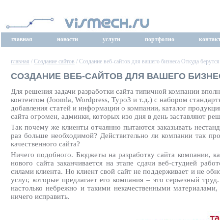
главная
новости
услуги
портфолио
контак
главная
/
Создание сайтов
/ Создание веб-сайтов для вашего бизнеса Откуда берутс
СОЗДАНИЕ ВЕБ-САЙТОВ ДЛЯ ВАШЕГО БИЗН
Для решения задачи разработки сайта типичной компании впол
контентом (Joomla, Wordpress, Typo3 и т.д.) с набором станда
добавления статей и информации о компании, каталог продукци
сайта огромен, админки, которых изо дня в день заставляют ре
Так почему же клиенты отчаянно пытаются заказывать нестанд
раз больше необходимой? Действительно ли компании так про
качественного сайта?
Ничего подобного. Бюджеты на разработку сайта компании, ка
нового сайта заканчивается на этапе сдачи веб-студией рабо
силами клиента. Но клиент свой сайт не поддерживает и не обн
услуг, которые предлагает его компания – это серьезный труд
настолько небрежно и такими некачественными материалами,
ничего исправить.