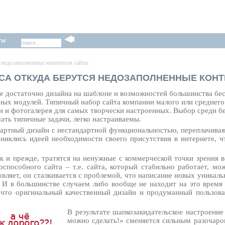
ты
я недозаполненные контентом сайты
ЕСА ОТКУДА БЕРУТСЯ НЕДОЗАПОЛНЕННЫЕ КОН
не достаточно дизайна на шаблоне и возможностей большинства бе
ртных модулей. Типичный набор сайта компании малого или среднего
и и фотогалерея для самых творчески настроенных. Выбор среди б
шать типичные задачи, легко настраиваемы.
артный дизайн с нестандартной функциональностью, переплачивая 
никлись идеей необходимости своего присутствия в интернете, ч
к и прежде, тратятся на ненужные с коммерческой точки зрения в
тоспособного сайта – т.е. сайта, который стабильно работает, м
овляет, он сталкивается с проблемой, что написание новых уникаль
. И в большинстве случаем либо вообще не находит на это время 
 что оригинальный качественный дизайн и продуманный пользова
В результате шапкозакидательское настроение 
можно сделать!» сменяется сильным разочаро